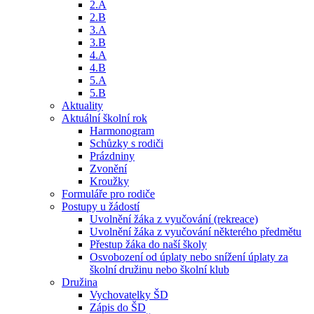
2.A
2.B
3.A
3.B
4.A
4.B
5.A
5.B
Aktuality
Aktuální školní rok
Harmonogram
Schůzky s rodiči
Prázdniny
Zvonění
Kroužky
Formuláře pro rodiče
Postupy u žádostí
Uvolnění žáka z vyučování (rekreace)
Uvolnění žáka z vyučování některého předmětu
Přestup žáka do naší školy
Osvobození od úplaty nebo snížení úplaty za
školní družinu nebo školní klub
Družina
Vychovatelky ŠD
Zápis do ŠD