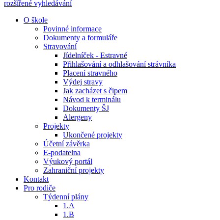
rozšířené vyhledávání
O škole
Povinné informace
Dokumenty a formuláře
Stravování
Jídelníček - Estravné
Přihlašování a odhlašování strávníka
Placení stravného
Výdej stravy
Jak zacházet s čipem
Návod k terminálu
Dokumenty ŠJ
Alergeny
Projekty
Ukončené projekty
Účetní závěrka
E-podatelna
Výukový portál
Zahraniční projekty
Kontakt
Pro rodiče
Týdenní plány
1.A
1.B