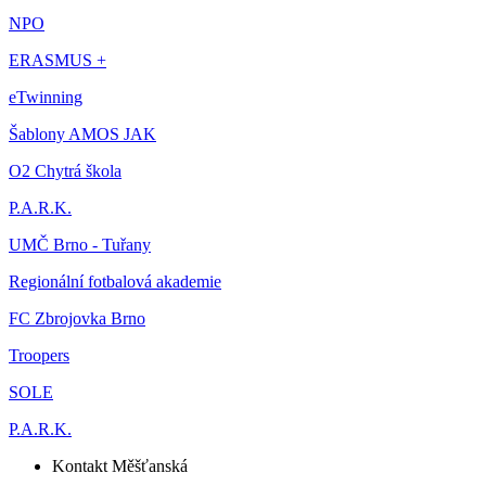
NPO
ERASMUS +
eTwinning
Šablony AMOS JAK
O2 Chytrá škola
P.A.R.K.
UMČ Brno - Tuřany
Regionální fotbalová akademie
FC Zbrojovka Brno
Troopers
SOLE
P.A.R.K.
Kontakt Měšťanská