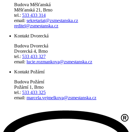
Budova Měšťanská
Měšťanská 21, Brno
tel.:
533 433 314
email:
sekretariat@zsmestanska.cz
reditel@zsmestanska.cz
Kontakt Dvorecká
Budova Dvorecká
Dvorecká 4, Brno
tel.:
533 433 327
email:
lucie.rozmankova@zsmestanska.cz
Kontakt Požární
Budova Požární
Požární 1, Brno
tel.:
533 433 325
email:
marcela.vejmelkova@zsmestanska.cz