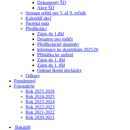
Dokumenty ŠD
Akce ŠD
Seznam sešitů pro 5. až 9. ročník
Kalendář akcí
Školská rada
Předškoláci
Zápis do 1.tříd
Desatero pro rodiče
Předškolácké skupinky
Informace ke skupinkám 2025⁄26
Přihláška ke stažení
Zápis do 1. tříd
Zápis do 1. tříd
Odklad školní docházky
Odkazy
Poradenství
Fotogalerie
Rok 2025-2026
Rok 2024-2025
Rok 2023-2024
Rok 2022-2023
Rok 2021-2022
Rok 2020-2021
Bakaláři