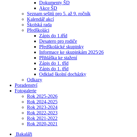
Dokumenty ŠD
Akce ŠD
Seznam sešitů pro 5. až 9. ročník
Kalendář akcí
Školská rada
Předškoláci
Zápis do 1.tříd
Desatero pro rodiče
Předškolácké skupinky
Informace ke skupinkám 2025⁄26
Přihláška ke stažení
Zápis do 1. tříd
Zápis do 1. tříd
Odklad školní docházky
Odkazy
Poradenství
Fotogalerie
Rok 2025-2026
Rok 2024-2025
Rok 2023-2024
Rok 2022-2023
Rok 2021-2022
Rok 2020-2021
Bakaláři