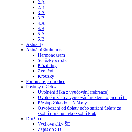
2.A
2.B
3.A
3.B
4.A
4.B
5.A
5.B
Aktuality
Aktuální školní rok
Harmonogram
Schůzky s rodiči
Prázdniny
Zvonění
Kroužky
Formuláře pro rodiče
Postupy u žádostí
Uvolnění žáka z vyučování (rekreace)
Uvolnění žáka z vyučování některého předmětu
Přestup žáka do naší školy
Osvobození od úplaty nebo snížení úplaty za
školní družinu nebo školní klub
Družina
Vychovatelky ŠD
Zápis do ŠD