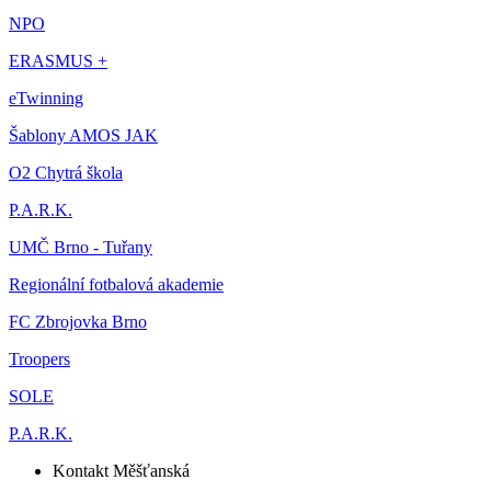
NPO
ERASMUS +
eTwinning
Šablony AMOS JAK
O2 Chytrá škola
P.A.R.K.
UMČ Brno - Tuřany
Regionální fotbalová akademie
FC Zbrojovka Brno
Troopers
SOLE
P.A.R.K.
Kontakt Měšťanská