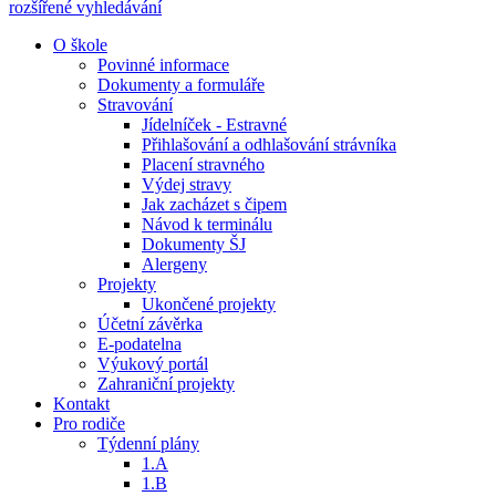
rozšířené vyhledávání
O škole
Povinné informace
Dokumenty a formuláře
Stravování
Jídelníček - Estravné
Přihlašování a odhlašování strávníka
Placení stravného
Výdej stravy
Jak zacházet s čipem
Návod k terminálu
Dokumenty ŠJ
Alergeny
Projekty
Ukončené projekty
Účetní závěrka
E-podatelna
Výukový portál
Zahraniční projekty
Kontakt
Pro rodiče
Týdenní plány
1.A
1.B