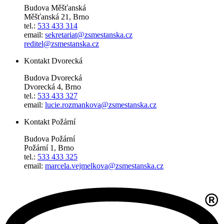
Budova Měšťanská
Měšťanská 21, Brno
tel.:
533 433 314
email:
sekretariat@zsmestanska.cz
reditel@zsmestanska.cz
Kontakt Dvorecká
Budova Dvorecká
Dvorecká 4, Brno
tel.:
533 433 327
email:
lucie.rozmankova@zsmestanska.cz
Kontakt Požární
Budova Požární
Požární 1, Brno
tel.:
533 433 325
email:
marcela.vejmelkova@zsmestanska.cz