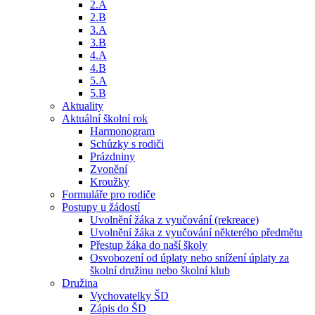
2.A
2.B
3.A
3.B
4.A
4.B
5.A
5.B
Aktuality
Aktuální školní rok
Harmonogram
Schůzky s rodiči
Prázdniny
Zvonění
Kroužky
Formuláře pro rodiče
Postupy u žádostí
Uvolnění žáka z vyučování (rekreace)
Uvolnění žáka z vyučování některého předmětu
Přestup žáka do naší školy
Osvobození od úplaty nebo snížení úplaty za
školní družinu nebo školní klub
Družina
Vychovatelky ŠD
Zápis do ŠD