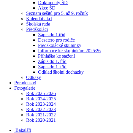
Dokumenty ŠD
Akce ŠD
Seznam sešitů pro 5. až 9. ročník
Kalendář akcí
Školská rada
Předškoláci
Zápis do 1.tříd
Desatero pro rodiče
Předškolácké skupinky
Informace ke skupinkám 2025⁄26
Přihláška ke stažení
Zápis do 1. tříd
Zápis do 1. tříd
Odklad školní docházky
Odkazy
Poradenství
Fotogalerie
Rok 2025-2026
Rok 2024-2025
Rok 2023-2024
Rok 2022-2023
Rok 2021-2022
Rok 2020-2021
Bakaláři