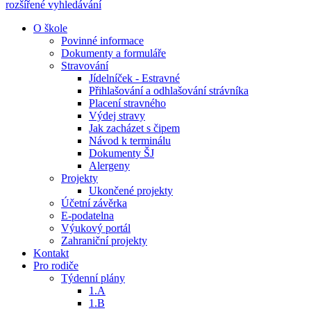
rozšířené vyhledávání
O škole
Povinné informace
Dokumenty a formuláře
Stravování
Jídelníček - Estravné
Přihlašování a odhlašování strávníka
Placení stravného
Výdej stravy
Jak zacházet s čipem
Návod k terminálu
Dokumenty ŠJ
Alergeny
Projekty
Ukončené projekty
Účetní závěrka
E-podatelna
Výukový portál
Zahraniční projekty
Kontakt
Pro rodiče
Týdenní plány
1.A
1.B