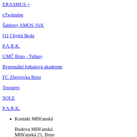
ERASMUS +
eTwinning
Šablony AMOS JAK
O2 Chytrá škola
P.A.R.K.
UMČ Brno - Tuřany
Regionální fotbalová akademie
FC Zbrojovka Brno
Troopers
SOLE
P.A.R.K.
Kontakt Měšťanská
Budova Měšťanská
Měšťanská 21, Brno