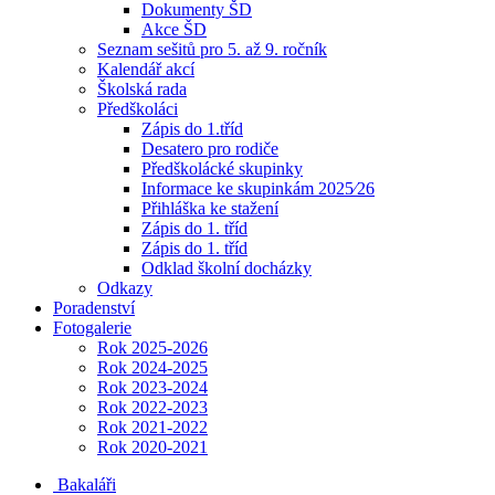
Dokumenty ŠD
Akce ŠD
Seznam sešitů pro 5. až 9. ročník
Kalendář akcí
Školská rada
Předškoláci
Zápis do 1.tříd
Desatero pro rodiče
Předškolácké skupinky
Informace ke skupinkám 2025⁄26
Přihláška ke stažení
Zápis do 1. tříd
Zápis do 1. tříd
Odklad školní docházky
Odkazy
Poradenství
Fotogalerie
Rok 2025-2026
Rok 2024-2025
Rok 2023-2024
Rok 2022-2023
Rok 2021-2022
Rok 2020-2021
Bakaláři