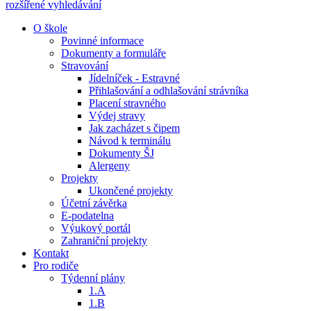
rozšířené vyhledávání
O škole
Povinné informace
Dokumenty a formuláře
Stravování
Jídelníček - Estravné
Přihlašování a odhlašování strávníka
Placení stravného
Výdej stravy
Jak zacházet s čipem
Návod k terminálu
Dokumenty ŠJ
Alergeny
Projekty
Ukončené projekty
Účetní závěrka
E-podatelna
Výukový portál
Zahraniční projekty
Kontakt
Pro rodiče
Týdenní plány
1.A
1.B