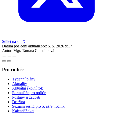
Sdílet na síti X
Datum poslední aktualizace:
5. 5. 2026 9:17
Autor:
Mgr. Tamara Chmelinová
Pro rodiče
Týdenní plány
Aktuality
Aktuální školní rok
Formuláře pro rodiče
Postupy u žádostí
Družina
Seznam sešitů pro 5. až 9. ročník
Kalendář akcí