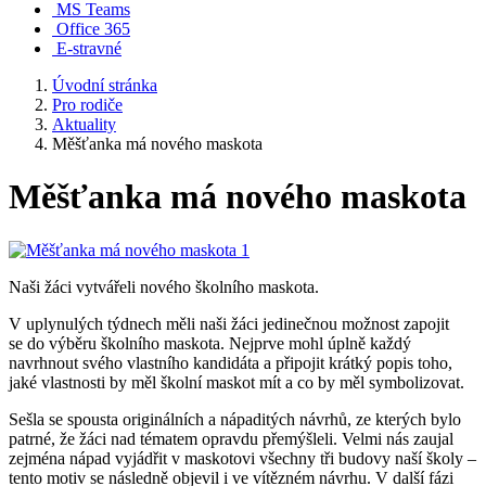
MS Teams
Office 365
E-stravné
Úvodní stránka
Pro rodiče
Aktuality
Měšťanka má nového maskota
Měšťanka má nového maskota
Naši žáci vytvářeli nového školního maskota.
V uplynulých týdnech měli naši žáci jedinečnou možnost zapojit
se do výběru školního maskota. Nejprve mohl úplně každý
navrhnout svého vlastního kandidáta a připojit krátký popis toho,
jaké vlastnosti by měl školní maskot mít a co by měl symbolizovat.
Sešla se spousta originálních a nápaditých návrhů, ze kterých bylo
patrné, že žáci nad tématem opravdu přemýšleli. Velmi nás zaujal
zejména nápad vyjádřit v maskotovi všechny tři budovy naší školy –
tento motiv se následně objevil i ve vítězném návrhu. V další fázi