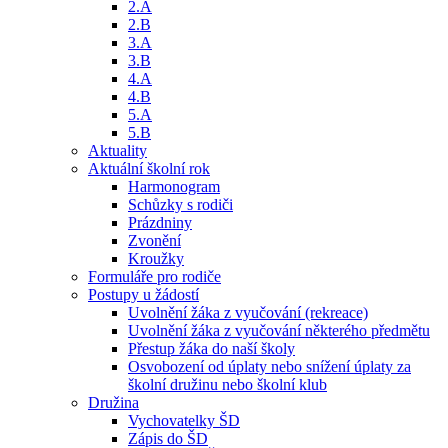
2.A
2.B
3.A
3.B
4.A
4.B
5.A
5.B
Aktuality
Aktuální školní rok
Harmonogram
Schůzky s rodiči
Prázdniny
Zvonění
Kroužky
Formuláře pro rodiče
Postupy u žádostí
Uvolnění žáka z vyučování (rekreace)
Uvolnění žáka z vyučování některého předmětu
Přestup žáka do naší školy
Osvobození od úplaty nebo snížení úplaty za
školní družinu nebo školní klub
Družina
Vychovatelky ŠD
Zápis do ŠD