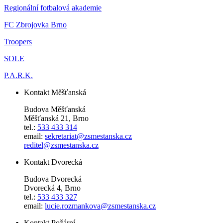
Regionální fotbalová akademie
FC Zbrojovka Brno
Troopers
SOLE
P.A.R.K.
Kontakt Měšťanská
Budova Měšťanská
Měšťanská 21, Brno
tel.:
533 433 314
email:
sekretariat@zsmestanska.cz
reditel@zsmestanska.cz
Kontakt Dvorecká
Budova Dvorecká
Dvorecká 4, Brno
tel.:
533 433 327
email:
lucie.rozmankova@zsmestanska.cz
Kontakt Požární