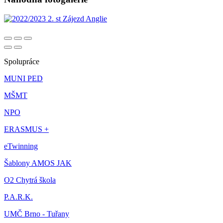
Spolupráce
MUNI PED
MŠMT
NPO
ERASMUS +
eTwinning
Šablony AMOS JAK
O2 Chytrá škola
P.A.R.K.
UMČ Brno - Tuřany