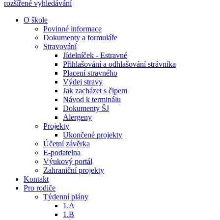
rozšířené vyhledávání
O škole
Povinné informace
Dokumenty a formuláře
Stravování
Jídelníček - Estravné
Přihlašování a odhlašování strávníka
Placení stravného
Výdej stravy
Jak zacházet s čipem
Návod k terminálu
Dokumenty ŠJ
Alergeny
Projekty
Ukončené projekty
Účetní závěrka
E-podatelna
Výukový portál
Zahraniční projekty
Kontakt
Pro rodiče
Týdenní plány
1.A
1.B