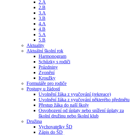
2.A
2.B
3.A
3.B
4.A
4.B
5.A
5.B
Aktuality
Aktuální školní rok
Harmonogram
Schůzky s rodiči
Prázdniny
Zvonění
Kroužky
Formuláře pro rodiče
Postupy u žádostí
Uvolnění žáka z vyučování (rekreace)
Uvolnění žáka z vyučování některého předmětu
Přestup žáka do naší školy
Osvobození od úplaty nebo snížení úplaty za
školní družinu nebo školní klub
Družina
Vychovatelky ŠD
Zápis do ŠD