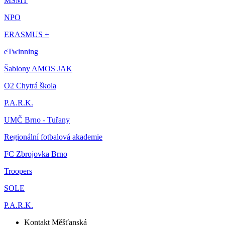
MŠMT
NPO
ERASMUS +
eTwinning
Šablony AMOS JAK
O2 Chytrá škola
P.A.R.K.
UMČ Brno - Tuřany
Regionální fotbalová akademie
FC Zbrojovka Brno
Troopers
SOLE
P.A.R.K.
Kontakt Měšťanská