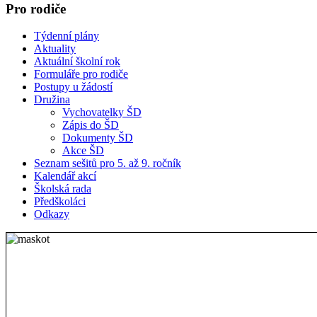
Pro rodiče
Týdenní plány
Aktuality
Aktuální školní rok
Formuláře pro rodiče
Postupy u žádostí
Družina
Vychovatelky ŠD
Zápis do ŠD
Dokumenty ŠD
Akce ŠD
Seznam sešitů pro 5. až 9. ročník
Kalendář akcí
Školská rada
Předškoláci
Odkazy