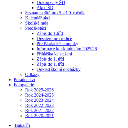
Dokumenty ŠD
Akce ŠD
Seznam sešitů pro 5. až 9. ročník
Kalendář akcí
Školská rada
Předškoláci
Zápis do 1.tříd
Desatero pro rodiče
Předškolácké skupinky
Informace ke skupinkám 2025⁄26
Přihláška ke stažení
Zápis do 1. tříd
Zápis do 1. tříd
Odklad školní docházky
Odkazy
Poradenství
Fotogalerie
Rok 2025-2026
Rok 2024-2025
Rok 2023-2024
Rok 2022-2023
Rok 2021-2022
Rok 2020-2021
Bakaláři