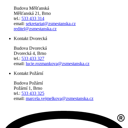
Budova Měšťanská
Měšťanská 21, Brno
tel.:
533 433 314
email:
sekretariat@zsmestanska.cz
reditel@zsmestanska.cz
Kontakt Dvorecká
Budova Dvorecká
Dvorecká 4, Brno
tel.:
533 433 327
email:
lucie.rozmankova@zsmestanska.cz
Kontakt Požární
Budova Požární
Požární 1, Brno
tel.:
533 433 325
email:
marcela.vejmelkova@zsmestanska.cz