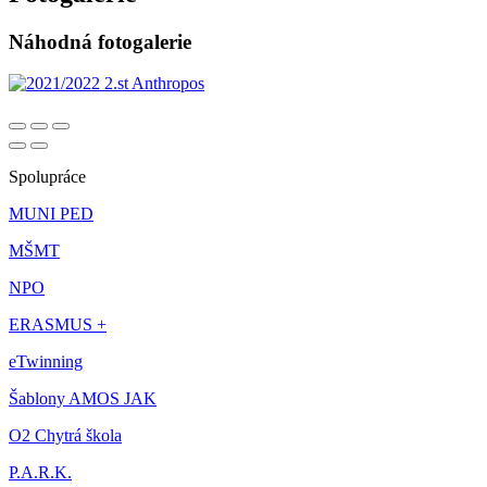
Náhodná fotogalerie
Spolupráce
MUNI PED
MŠMT
NPO
ERASMUS +
eTwinning
Šablony AMOS JAK
O2 Chytrá škola
P.A.R.K.