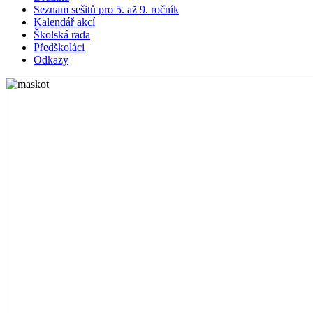
Seznam sešitů pro 5. až 9. ročník
Kalendář akcí
Školská rada
Předškoláci
Odkazy