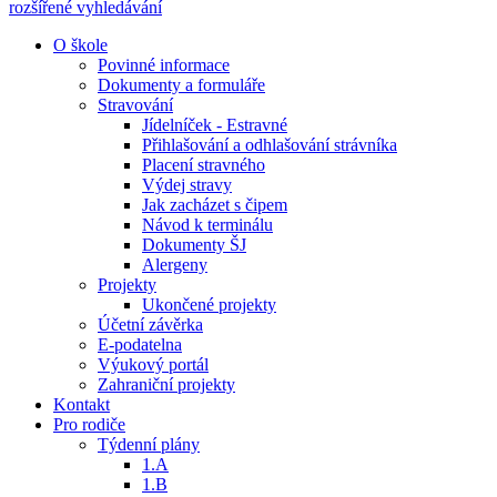
rozšířené vyhledávání
O škole
Povinné informace
Dokumenty a formuláře
Stravování
Jídelníček - Estravné
Přihlašování a odhlašování strávníka
Placení stravného
Výdej stravy
Jak zacházet s čipem
Návod k terminálu
Dokumenty ŠJ
Alergeny
Projekty
Ukončené projekty
Účetní závěrka
E-podatelna
Výukový portál
Zahraniční projekty
Kontakt
Pro rodiče
Týdenní plány
1.A
1.B