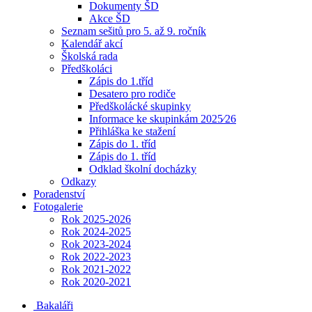
Dokumenty ŠD
Akce ŠD
Seznam sešitů pro 5. až 9. ročník
Kalendář akcí
Školská rada
Předškoláci
Zápis do 1.tříd
Desatero pro rodiče
Předškolácké skupinky
Informace ke skupinkám 2025⁄26
Přihláška ke stažení
Zápis do 1. tříd
Zápis do 1. tříd
Odklad školní docházky
Odkazy
Poradenství
Fotogalerie
Rok 2025-2026
Rok 2024-2025
Rok 2023-2024
Rok 2022-2023
Rok 2021-2022
Rok 2020-2021
Bakaláři