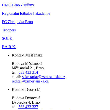
UMČ Brno - Tuřany
Regionální fotbalová akademie
FC Zbrojovka Brno
Troopers
SOLE
P.A.R.K.
Kontakt Měšťanská
Budova Měšťanská
Měšťanská 21, Brno
tel.:
533 433 314
email:
sekretariat@zsmestanska.cz
reditel@zsmestanska.cz
Kontakt Dvorecká
Budova Dvorecká
Dvorecká 4, Brno
tel.:
533 433 327