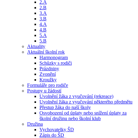
2.A
2.B
3.A
3.B
4.A
4.B
5.A
5.B
Aktuality
Aktuální školní rok
Harmonogram
Schůzky s rodiči
Prázdniny
Zvonění
Kroužky
Formuláře pro rodiče
Postupy u žádostí
Uvolnění žáka z vyučování (rekreace)
Uvolnění žáka z vyučování některého předmětu
Přestup žáka do naší školy
Osvobození od úplaty nebo snížení úplaty za
školní družinu nebo školní klub
Družina
Vychovatelky ŠD
Zápis do ŠD