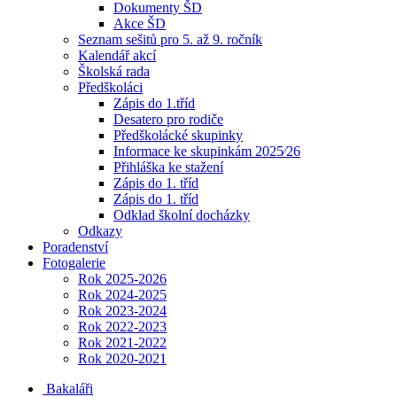
Dokumenty ŠD
Akce ŠD
Seznam sešitů pro 5. až 9. ročník
Kalendář akcí
Školská rada
Předškoláci
Zápis do 1.tříd
Desatero pro rodiče
Předškolácké skupinky
Informace ke skupinkám 2025⁄26
Přihláška ke stažení
Zápis do 1. tříd
Zápis do 1. tříd
Odklad školní docházky
Odkazy
Poradenství
Fotogalerie
Rok 2025-2026
Rok 2024-2025
Rok 2023-2024
Rok 2022-2023
Rok 2021-2022
Rok 2020-2021
Bakaláři