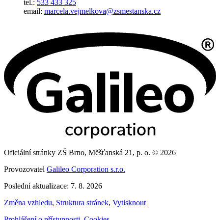
tel.:
533 433 325
email:
marcela.vejmelkova@zsmestanska.cz
Oficiální stránky ZŠ Brno, Měšťanská 21, p. o. © 2026
Provozovatel
Galileo Corporation s.r.o.
Poslední aktualizace: 7. 8. 2026
Změna vzhledu
,
Struktura stránek
,
Vytisknout
Prohlášení o přístupnosti
,
Cookies