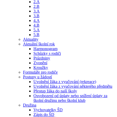
2.A
2.B
3.A
3.B
4.A
4.B
5.A
5.B
Aktuality
Aktuální školní rok
Harmonogram
Schůzky s rodiči
Prázdniny
Zvonění
Kroužky
Formuláře pro rodiče
Postupy u žádostí
Uvolnění žáka z vyučování (rekreace)
Uvolnění žáka z vyučování některého předmětu
Přestup žáka do naší školy
Osvobození od úplaty nebo snížení úplaty za
školní družinu nebo školní klub
Družina
Vychovatelky ŠD
Zápis do ŠD