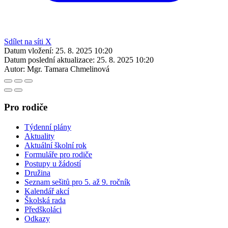
Sdílet na síti X
Datum vložení:
25. 8. 2025 10:20
Datum poslední aktualizace:
25. 8. 2025 10:20
Autor:
Mgr. Tamara Chmelinová
Pro rodiče
Týdenní plány
Aktuality
Aktuální školní rok
Formuláře pro rodiče
Postupy u žádostí
Družina
Seznam sešitů pro 5. až 9. ročník
Kalendář akcí
Školská rada
Předškoláci
Odkazy