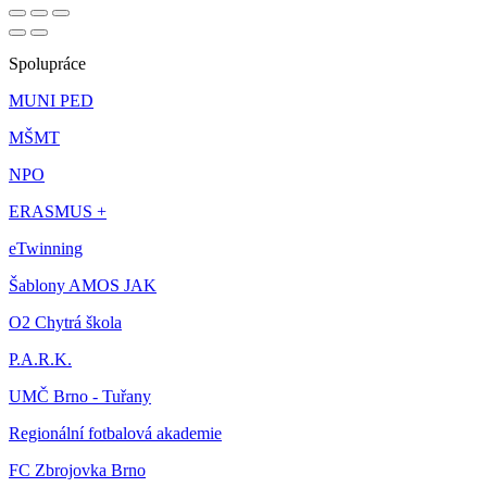
Spolupráce
MUNI PED
MŠMT
NPO
ERASMUS +
eTwinning
Šablony AMOS JAK
O2 Chytrá škola
P.A.R.K.
UMČ Brno - Tuřany
Regionální fotbalová akademie
FC Zbrojovka Brno