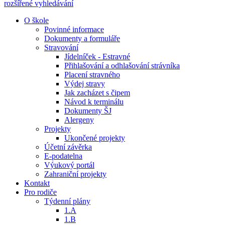
rozšířené vyhledávání
O škole
Povinné informace
Dokumenty a formuláře
Stravování
Jídelníček - Estravné
Přihlašování a odhlašování strávníka
Placení stravného
Výdej stravy
Jak zacházet s čipem
Návod k terminálu
Dokumenty ŠJ
Alergeny
Projekty
Ukončené projekty
Účetní závěrka
E-podatelna
Výukový portál
Zahraniční projekty
Kontakt
Pro rodiče
Týdenní plány
1.A
1.B