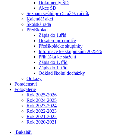
Dokumenty ŠD
Akce ŠD
Seznam sešitů pro 5. až 9. ročník
Kalendář akcí
Školská rada
Předškoláci
Zápis do 1.tříd
Desatero pro rodiče
Předškolácké skupinky
Informace ke skupinkám 2025⁄26
Přihláška ke stažení
Zápis do 1. tříd
Zápis do 1. tříd
Odklad školní docházky
Odkazy
Poradenství
Fotogalerie
Rok 2025-2026
Rok 2024-2025
Rok 2023-2024
Rok 2022-2023
Rok 2021-2022
Rok 2020-2021
Bakaláři