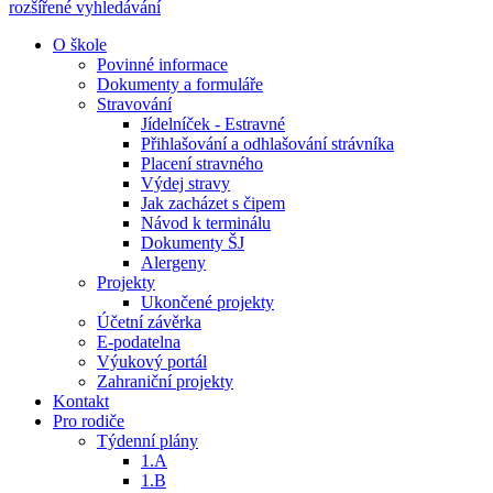
rozšířené vyhledávání
O škole
Povinné informace
Dokumenty a formuláře
Stravování
Jídelníček - Estravné
Přihlašování a odhlašování strávníka
Placení stravného
Výdej stravy
Jak zacházet s čipem
Návod k terminálu
Dokumenty ŠJ
Alergeny
Projekty
Ukončené projekty
Účetní závěrka
E-podatelna
Výukový portál
Zahraniční projekty
Kontakt
Pro rodiče
Týdenní plány
1.A
1.B