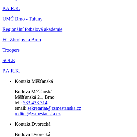
P.A.R.K.
UMČ Brno - Tuřany
Regionální fotbalová akademie
FC Zbrojovka Brno
Troopers
SOLE
P.A.R.K.
Kontakt Měšťanská
Budova Měšťanská
Měšťanská 21, Brno
tel.:
533 433 314
email:
sekretariat@zsmestanska.cz
reditel@zsmestanska.cz
Kontakt Dvorecká
Budova Dvorecká