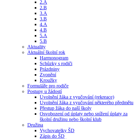
2.A
2.B
3.A
3.B
4.A
4.B
5.A
5.B
Aktuality
Aktuální školní rok
Harmonogram
Schůzky s rodiči
Prázdniny
Zvonění
Kroužky
Formuláře pro rodiče
Postupy u žádostí
Uvolnění žáka z vyučování (rekreace)
Uvolnění žáka z vyučování některého předmětu
Přestup žáka do naší školy
Osvobození od úplaty nebo snížení úplaty za
školní družinu nebo školní klub
Družina
Vychovatelky ŠD
Zápis do ŠD