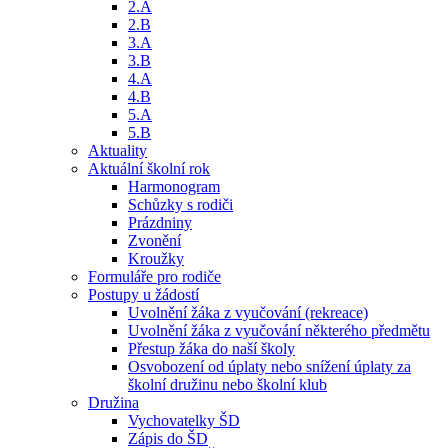
2.A
2.B
3.A
3.B
4.A
4.B
5.A
5.B
Aktuality
Aktuální školní rok
Harmonogram
Schůzky s rodiči
Prázdniny
Zvonění
Kroužky
Formuláře pro rodiče
Postupy u žádostí
Uvolnění žáka z vyučování (rekreace)
Uvolnění žáka z vyučování některého předmětu
Přestup žáka do naší školy
Osvobození od úplaty nebo snížení úplaty za
školní družinu nebo školní klub
Družina
Vychovatelky ŠD
Zápis do ŠD