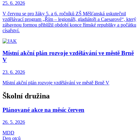
25. 6.
2026
V červnu se pro žáky 5. a 6. ročníků ZŠ Měšťanská uskutečnil
vzdělávací program „Řím – legionáři, gladiátoři a Caesarové“, který
zábavnou formou přiblížil období konce římské republiky a počátku
císařství.
Místní akční plán rozvoje vzdělávání ve městě Brně
V
23. 6.
2026
Místní akční plán rozvoje vzdělávání ve městě Brně V
Školní družina
Plánované akce na měsíc červen
26. 5.
2026
MDD
Den otců