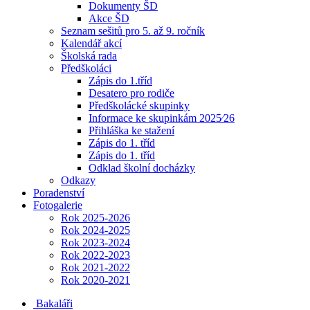
Dokumenty ŠD
Akce ŠD
Seznam sešitů pro 5. až 9. ročník
Kalendář akcí
Školská rada
Předškoláci
Zápis do 1.tříd
Desatero pro rodiče
Předškolácké skupinky
Informace ke skupinkám 2025⁄26
Přihláška ke stažení
Zápis do 1. tříd
Zápis do 1. tříd
Odklad školní docházky
Odkazy
Poradenství
Fotogalerie
Rok 2025-2026
Rok 2024-2025
Rok 2023-2024
Rok 2022-2023
Rok 2021-2022
Rok 2020-2021
Bakaláři