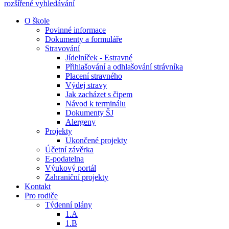
rozšířené vyhledávání
O škole
Povinné informace
Dokumenty a formuláře
Stravování
Jídelníček - Estravné
Přihlašování a odhlašování strávníka
Placení stravného
Výdej stravy
Jak zacházet s čipem
Návod k terminálu
Dokumenty ŠJ
Alergeny
Projekty
Ukončené projekty
Účetní závěrka
E-podatelna
Výukový portál
Zahraniční projekty
Kontakt
Pro rodiče
Týdenní plány
1.A
1.B