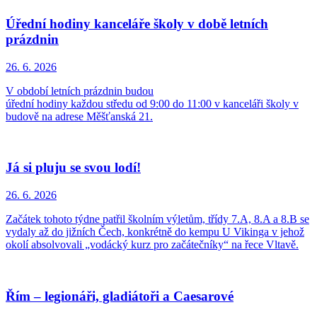
Úřední hodiny kanceláře školy v době letních
prázdnin
26. 6.
2026
V období letních prázdnin budou
úřední hodiny každou středu od 9:00 do 11:00 v kanceláři školy v
budově na adrese Měšťanská 21.
Já si pluju se svou lodí!
26. 6.
2026
Začátek tohoto týdne patřil školním výletům, třídy 7.A, 8.A a 8.B se
vydaly až do jižních Čech, konkrétně do kempu U Vikinga v jehož
okolí absolvovali „vodácký kurz pro začátečníky“ na řece Vltavě.
Řím – legionáři, gladiátoři a Caesarové