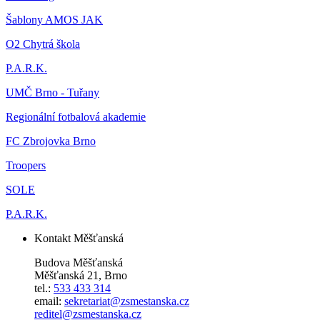
Šablony AMOS JAK
O2 Chytrá škola
P.A.R.K.
UMČ Brno - Tuřany
Regionální fotbalová akademie
FC Zbrojovka Brno
Troopers
SOLE
P.A.R.K.
Kontakt Měšťanská
Budova Měšťanská
Měšťanská 21, Brno
tel.:
533 433 314
email:
sekretariat@zsmestanska.cz
reditel@zsmestanska.cz