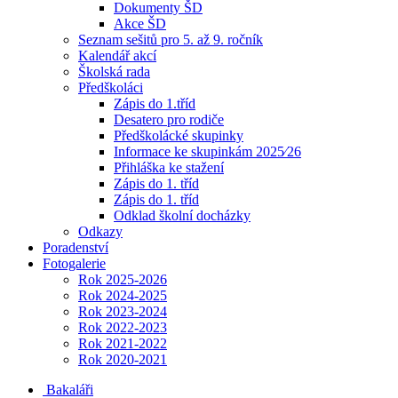
Dokumenty ŠD
Akce ŠD
Seznam sešitů pro 5. až 9. ročník
Kalendář akcí
Školská rada
Předškoláci
Zápis do 1.tříd
Desatero pro rodiče
Předškolácké skupinky
Informace ke skupinkám 2025⁄26
Přihláška ke stažení
Zápis do 1. tříd
Zápis do 1. tříd
Odklad školní docházky
Odkazy
Poradenství
Fotogalerie
Rok 2025-2026
Rok 2024-2025
Rok 2023-2024
Rok 2022-2023
Rok 2021-2022
Rok 2020-2021
Bakaláři