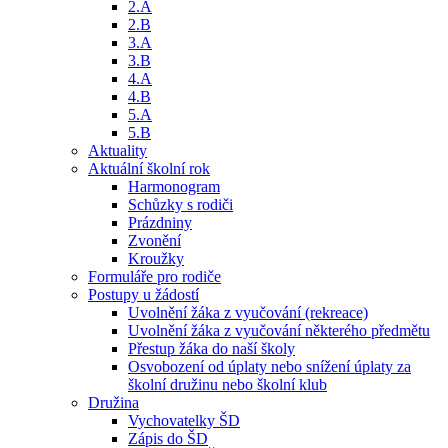
2.A
2.B
3.A
3.B
4.A
4.B
5.A
5.B
Aktuality
Aktuální školní rok
Harmonogram
Schůzky s rodiči
Prázdniny
Zvonění
Kroužky
Formuláře pro rodiče
Postupy u žádostí
Uvolnění žáka z vyučování (rekreace)
Uvolnění žáka z vyučování některého předmětu
Přestup žáka do naší školy
Osvobození od úplaty nebo snížení úplaty za
školní družinu nebo školní klub
Družina
Vychovatelky ŠD
Zápis do ŠD