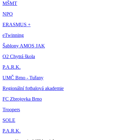
MŠMT
NPO
ERASMUS +
eTwinning
Šablony AMOS JAK
O2 Chytrá škola
P.A.R.K.
UMČ Brno - Tuřany
Regionální fotbalová akademie
FC Zbrojovka Brno
Troopers
SOLE
P.A.R.K.