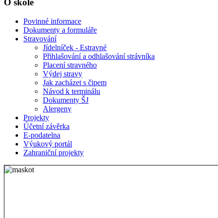
O škole
Povinné informace
Dokumenty a formuláře
Stravování
Jídelníček - Estravné
Přihlašování a odhlašování strávníka
Placení stravného
Výdej stravy
Jak zacházet s čipem
Návod k terminálu
Dokumenty ŠJ
Alergeny
Projekty
Účetní závěrka
E-podatelna
Výukový portál
Zahraniční projekty