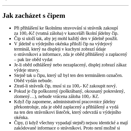
Jak zacházet s čipem
Při přihlášení ke školnímu stravování si strávník zakoupí
za 100,-Kč (vratná záloha) v kanceláři školní jídelny čip.
Čip si uloží tak, aby jej mohl každý den v jídelně použít.
V jídelně u výdejního okénka přiloží čip na výdejový
terminál, který na displeji v kuchyni zobrazí údaje
o strávníkovi a informace, zda je oběd přihlášený a zaplacený
– pak lze oběd vydat
Je-li oběd odhlášený nebo nezaplacený, displej zobrazí zákaz
výdeje stravy.
Stejně tak u čipu, který už byl ten den terminálem označen.
Oběd vydán nebude.
Ztratí-li strávník čip, musí si za 100,- Kč zakoupit nový.
Pokud je čip poškozený (poškrábaný, okousaný pokreslený,
zlomený…), nebude vrácena záloha 100,- Kč.
Když čip zapomene, administrativní pracovnice jídelny
překontroluje, zda je oběd zaplacený a přihlášený a vydá
na ten den strávníkovi lísteček, který odevzdá u výdejního
okénka.
Čipy, (i když všechny vypadají stejně) nejsou identické a mají
zakódované informace o strávníkovi. Proto není možné si