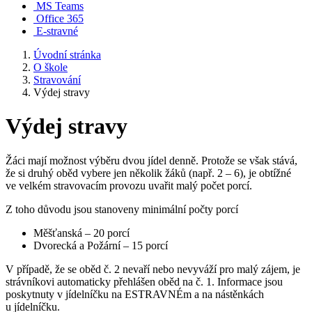
MS Teams
Office 365
E-stravné
Úvodní stránka
O škole
Stravování
Výdej stravy
Výdej stravy
Žáci mají možnost výběru dvou jídel denně. Protože se však stává,
že si druhý oběd vybere jen několik žáků (např. 2 – 6), je obtížné
ve velkém stravovacím provozu uvařit malý počet porcí.
Z toho důvodu jsou stanoveny minimální počty porcí
Měšťanská – 20 porcí
Dvorecká a Požární – 15 porcí
V případě, že se oběd č. 2 nevaří nebo nevyváží pro malý zájem, je
strávníkovi automaticky přehlášen oběd na č. 1. Informace jsou
poskytnuty v jídelníčku na ESTRAVNÉm a na nástěnkách
u jídelníčku.