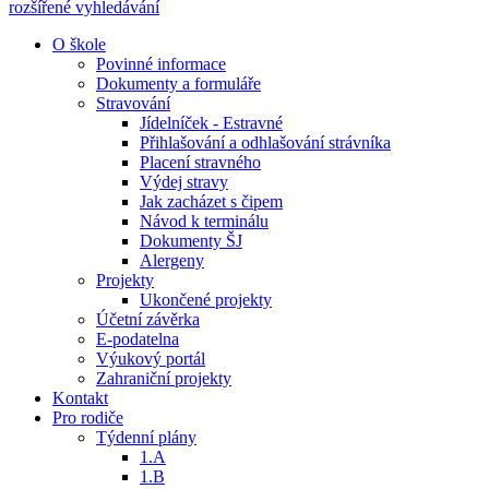
rozšířené vyhledávání
O škole
Povinné informace
Dokumenty a formuláře
Stravování
Jídelníček - Estravné
Přihlašování a odhlašování strávníka
Placení stravného
Výdej stravy
Jak zacházet s čipem
Návod k terminálu
Dokumenty ŠJ
Alergeny
Projekty
Ukončené projekty
Účetní závěrka
E-podatelna
Výukový portál
Zahraniční projekty
Kontakt
Pro rodiče
Týdenní plány
1.A
1.B