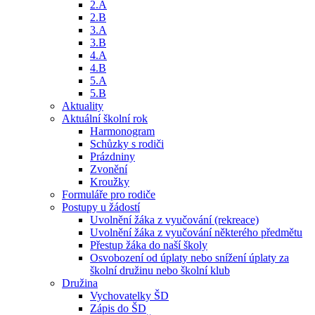
2.A
2.B
3.A
3.B
4.A
4.B
5.A
5.B
Aktuality
Aktuální školní rok
Harmonogram
Schůzky s rodiči
Prázdniny
Zvonění
Kroužky
Formuláře pro rodiče
Postupy u žádostí
Uvolnění žáka z vyučování (rekreace)
Uvolnění žáka z vyučování některého předmětu
Přestup žáka do naší školy
Osvobození od úplaty nebo snížení úplaty za
školní družinu nebo školní klub
Družina
Vychovatelky ŠD
Zápis do ŠD