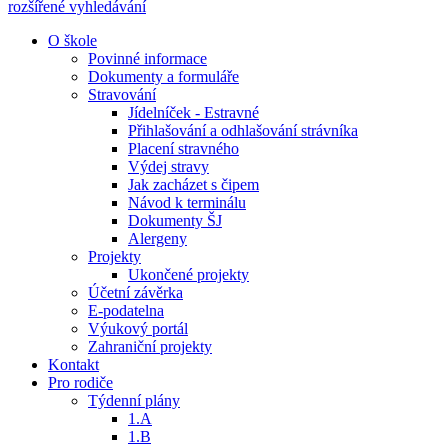
rozšířené vyhledávání
O škole
Povinné informace
Dokumenty a formuláře
Stravování
Jídelníček - Estravné
Přihlašování a odhlašování strávníka
Placení stravného
Výdej stravy
Jak zacházet s čipem
Návod k terminálu
Dokumenty ŠJ
Alergeny
Projekty
Ukončené projekty
Účetní závěrka
E-podatelna
Výukový portál
Zahraniční projekty
Kontakt
Pro rodiče
Týdenní plány
1.A
1.B