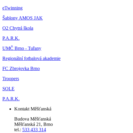
eTwinning
Šablony AMOS JAK
O2 Chytrá škola
P.A.R.K.
UMČ Brno - Tuřany
Regionální fotbalová akademie
FC Zbrojovka Brno
Troopers
SOLE
P.A.R.K.
Kontakt Měšťanská
Budova Měšťanská
Měšťanská 21, Brno
tel.:
533 433 314