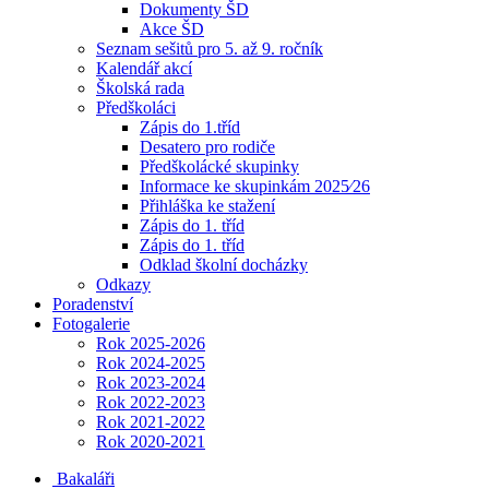
Dokumenty ŠD
Akce ŠD
Seznam sešitů pro 5. až 9. ročník
Kalendář akcí
Školská rada
Předškoláci
Zápis do 1.tříd
Desatero pro rodiče
Předškolácké skupinky
Informace ke skupinkám 2025⁄26
Přihláška ke stažení
Zápis do 1. tříd
Zápis do 1. tříd
Odklad školní docházky
Odkazy
Poradenství
Fotogalerie
Rok 2025-2026
Rok 2024-2025
Rok 2023-2024
Rok 2022-2023
Rok 2021-2022
Rok 2020-2021
Bakaláři