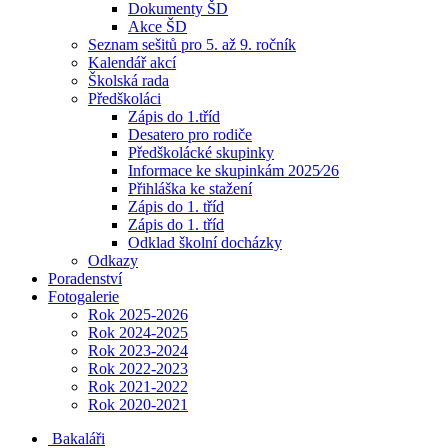
Dokumenty ŠD
Akce ŠD
Seznam sešitů pro 5. až 9. ročník
Kalendář akcí
Školská rada
Předškoláci
Zápis do 1.tříd
Desatero pro rodiče
Předškolácké skupinky
Informace ke skupinkám 2025⁄26
Přihláška ke stažení
Zápis do 1. tříd
Zápis do 1. tříd
Odklad školní docházky
Odkazy
Poradenství
Fotogalerie
Rok 2025-2026
Rok 2024-2025
Rok 2023-2024
Rok 2022-2023
Rok 2021-2022
Rok 2020-2021
Bakaláři