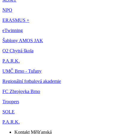
NPO
ERASMUS +
eTwinning
Šablony AMOS JAK
O2 Chytrá škola
P.A.R.K.
UMČ Brno - Tuřany
Regionální fotbalová akademie
FC Zbrojovka Brno
Troopers
SOLE
P.A.R.K.
Kontakt Měšťanská