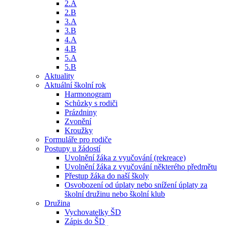
2.A
2.B
3.A
3.B
4.A
4.B
5.A
5.B
Aktuality
Aktuální školní rok
Harmonogram
Schůzky s rodiči
Prázdniny
Zvonění
Kroužky
Formuláře pro rodiče
Postupy u žádostí
Uvolnění žáka z vyučování (rekreace)
Uvolnění žáka z vyučování některého předmětu
Přestup žáka do naší školy
Osvobození od úplaty nebo snížení úplaty za
školní družinu nebo školní klub
Družina
Vychovatelky ŠD
Zápis do ŠD