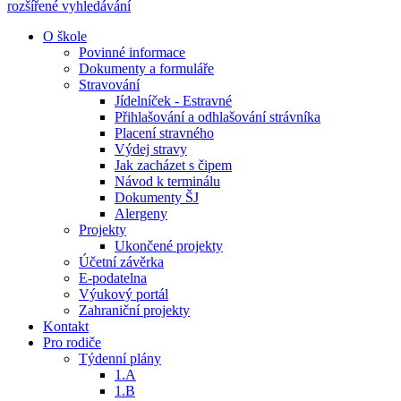
rozšířené vyhledávání
O škole
Povinné informace
Dokumenty a formuláře
Stravování
Jídelníček - Estravné
Přihlašování a odhlašování strávníka
Placení stravného
Výdej stravy
Jak zacházet s čipem
Návod k terminálu
Dokumenty ŠJ
Alergeny
Projekty
Ukončené projekty
Účetní závěrka
E-podatelna
Výukový portál
Zahraniční projekty
Kontakt
Pro rodiče
Týdenní plány
1.A
1.B