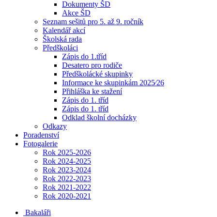
Dokumenty ŠD
Akce ŠD
Seznam sešitů pro 5. až 9. ročník
Kalendář akcí
Školská rada
Předškoláci
Zápis do 1.tříd
Desatero pro rodiče
Předškolácké skupinky
Informace ke skupinkám 2025⁄26
Přihláška ke stažení
Zápis do 1. tříd
Zápis do 1. tříd
Odklad školní docházky
Odkazy
Poradenství
Fotogalerie
Rok 2025-2026
Rok 2024-2025
Rok 2023-2024
Rok 2022-2023
Rok 2021-2022
Rok 2020-2021
Bakaláři