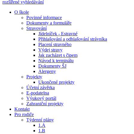
rozšířené vyhledávání
O škole
Povinné informace
Dokumenty a formuláře
Stravování
Jídelníček - Estravné
Přihlašování a odhlašování strávníka
Placení stravného
Výdej stravy
Jak zacházet s čipem
Návod k terminálu
Dokumenty ŠJ
Alergeny
Projekty
Ukončené projekty
Účetní závěrka
E-podatelna
Výukový portál
Zahraniční projekty
Kontakt
Pro rodiče
Týdenní plány
1.A
1.B