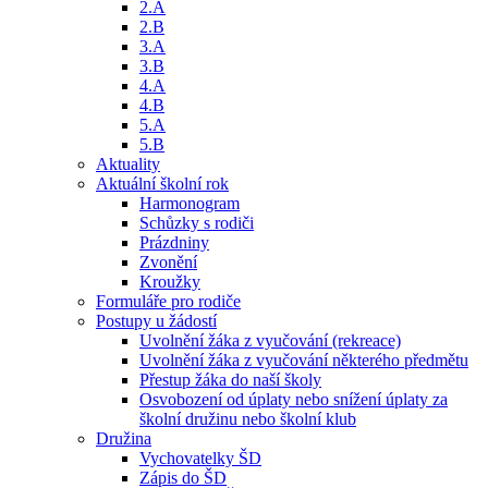
2.A
2.B
3.A
3.B
4.A
4.B
5.A
5.B
Aktuality
Aktuální školní rok
Harmonogram
Schůzky s rodiči
Prázdniny
Zvonění
Kroužky
Formuláře pro rodiče
Postupy u žádostí
Uvolnění žáka z vyučování (rekreace)
Uvolnění žáka z vyučování některého předmětu
Přestup žáka do naší školy
Osvobození od úplaty nebo snížení úplaty za
školní družinu nebo školní klub
Družina
Vychovatelky ŠD
Zápis do ŠD