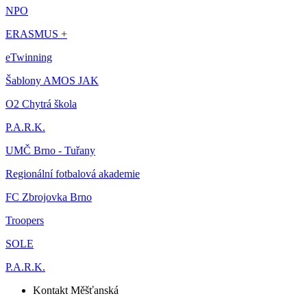
NPO
ERASMUS +
eTwinning
Šablony AMOS JAK
O2 Chytrá škola
P.A.R.K.
UMČ Brno - Tuřany
Regionální fotbalová akademie
FC Zbrojovka Brno
Troopers
SOLE
P.A.R.K.
Kontakt Měšťanská