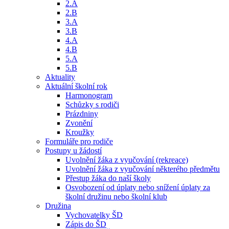
2.A
2.B
3.A
3.B
4.A
4.B
5.A
5.B
Aktuality
Aktuální školní rok
Harmonogram
Schůzky s rodiči
Prázdniny
Zvonění
Kroužky
Formuláře pro rodiče
Postupy u žádostí
Uvolnění žáka z vyučování (rekreace)
Uvolnění žáka z vyučování některého předmětu
Přestup žáka do naší školy
Osvobození od úplaty nebo snížení úplaty za
školní družinu nebo školní klub
Družina
Vychovatelky ŠD
Zápis do ŠD