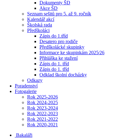
Dokumenty ŠD
Akce ŠD
Seznam sešitů pro 5. až 9. ročník
Kalendář akcí
Školská rada
Předškoláci
Zápis do 1.tříd
Desatero pro rodiče
Předškolácké skupinky
Informace ke skupinkám 2025⁄26
Přihláška ke stažení
Zápis do 1. tříd
Zápis do 1. tříd
Odklad školní docházky
Odkazy
Poradenství
Fotogalerie
Rok 2025-2026
Rok 2024-2025
Rok 2023-2024
Rok 2022-2023
Rok 2021-2022
Rok 2020-2021
Bakaláři