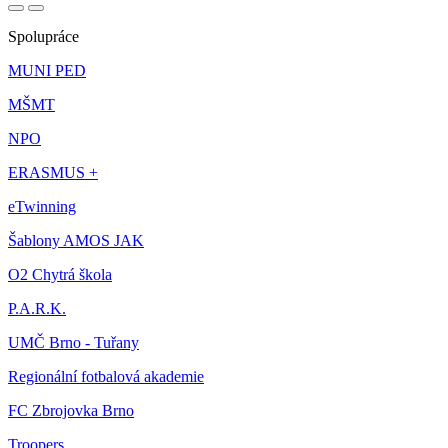
Spolupráce
MUNI PED
MŠMT
NPO
ERASMUS +
eTwinning
Šablony AMOS JAK
O2 Chytrá škola
P.A.R.K.
UMČ Brno - Tuřany
Regionální fotbalová akademie
FC Zbrojovka Brno
Troopers