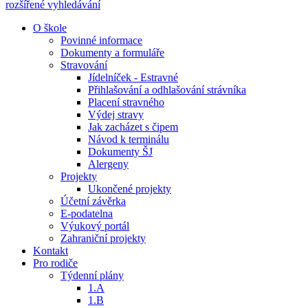
rozšířené vyhledávání
O škole
Povinné informace
Dokumenty a formuláře
Stravování
Jídelníček - Estravné
Přihlašování a odhlašování strávníka
Placení stravného
Výdej stravy
Jak zacházet s čipem
Návod k terminálu
Dokumenty ŠJ
Alergeny
Projekty
Ukončené projekty
Účetní závěrka
E-podatelna
Výukový portál
Zahraniční projekty
Kontakt
Pro rodiče
Týdenní plány
1.A
1.B