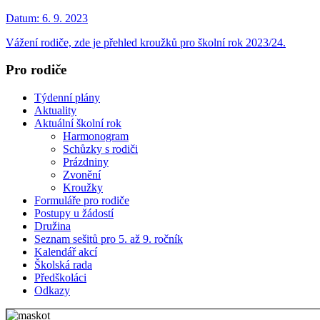
Datum:
6. 9. 2023
Vážení rodiče, zde je přehled kroužků pro školní rok 2023/24.
Pro rodiče
Týdenní plány
Aktuality
Aktuální školní rok
Harmonogram
Schůzky s rodiči
Prázdniny
Zvonění
Kroužky
Formuláře pro rodiče
Postupy u žádostí
Družina
Seznam sešitů pro 5. až 9. ročník
Kalendář akcí
Školská rada
Předškoláci
Odkazy