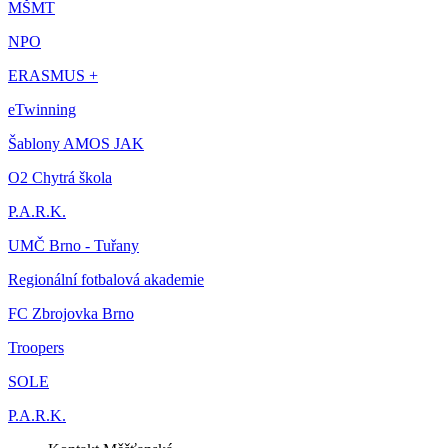
MŠMT
NPO
ERASMUS +
eTwinning
Šablony AMOS JAK
O2 Chytrá škola
P.A.R.K.
UMČ Brno - Tuřany
Regionální fotbalová akademie
FC Zbrojovka Brno
Troopers
SOLE
P.A.R.K.