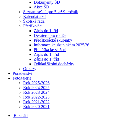
Dokumenty ŠD
Akce ŠD
Seznam sešitů pro 5. až 9. ročník
Kalendář akcí
Školská rada
Předškoláci
Zápis do 1.tříd
Desatero pro rodiče
Předškolácké skupinky
Informace ke skupinkám 2025⁄26
Přihláška ke stažení
Zápis do 1. tříd
Zápis do 1. tříd
Odklad školní docházky
Odkazy
Poradenství
Fotogalerie
Rok 2025-2026
Rok 2024-2025
Rok 2023-2024
Rok 2022-2023
Rok 2021-2022
Rok 2020-2021
Bakaláři