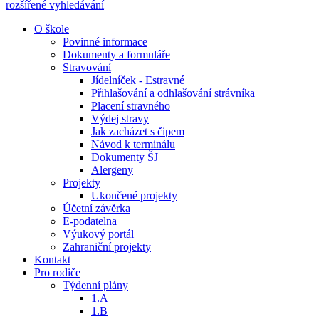
rozšířené vyhledávání
O škole
Povinné informace
Dokumenty a formuláře
Stravování
Jídelníček - Estravné
Přihlašování a odhlašování strávníka
Placení stravného
Výdej stravy
Jak zacházet s čipem
Návod k terminálu
Dokumenty ŠJ
Alergeny
Projekty
Ukončené projekty
Účetní závěrka
E-podatelna
Výukový portál
Zahraniční projekty
Kontakt
Pro rodiče
Týdenní plány
1.A
1.B