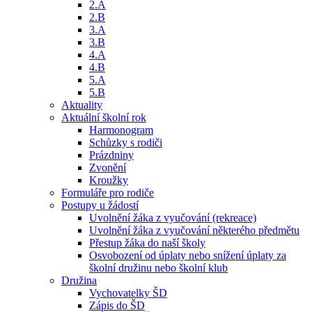
2.A
2.B
3.A
3.B
4.A
4.B
5.A
5.B
Aktuality
Aktuální školní rok
Harmonogram
Schůzky s rodiči
Prázdniny
Zvonění
Kroužky
Formuláře pro rodiče
Postupy u žádostí
Uvolnění žáka z vyučování (rekreace)
Uvolnění žáka z vyučování některého předmětu
Přestup žáka do naší školy
Osvobození od úplaty nebo snížení úplaty za
školní družinu nebo školní klub
Družina
Vychovatelky ŠD
Zápis do ŠD