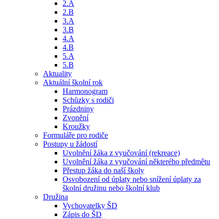
2.A
2.B
3.A
3.B
4.A
4.B
5.A
5.B
Aktuality
Aktuální školní rok
Harmonogram
Schůzky s rodiči
Prázdniny
Zvonění
Kroužky
Formuláře pro rodiče
Postupy u žádostí
Uvolnění žáka z vyučování (rekreace)
Uvolnění žáka z vyučování některého předmětu
Přestup žáka do naší školy
Osvobození od úplaty nebo snížení úplaty za
školní družinu nebo školní klub
Družina
Vychovatelky ŠD
Zápis do ŠD