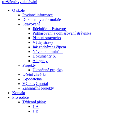
rozšířené vyhledávání
O škole
Povinné informace
Dokumenty a formuláře
Stravování
Jídelníček - Estravné
Přihlašování a odhlašování strávníka
Placení stravného
Výdej stravy
Jak zacházet s čipem
Návod k terminálu
Dokumenty ŠJ
Alergeny
Projekty
Ukončené projekty
Účetní závěrka
E-podatelna
Výukový portál
Zahraniční projekty
Kontakt
Pro rodiče
Týdenní plány
1.A
1.B