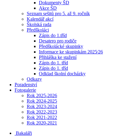
Dokumenty ŠD
Akce ŠD
Seznam sešitů pro 5. až 9. ročník
Kalendář akcí
Školská rada
Předškoláci
Zápis do 1.tříd
Desatero pro rodiče
Předškolácké skupinky
Informace ke skupinkám 2025⁄26
Přihláška ke stažení
Zápis do 1. tříd
Zápis do 1. tříd
Odklad školní docházky
Odkazy
Poradenství
Fotogalerie
Rok 2025-2026
Rok 2024-2025
Rok 2023-2024
Rok 2022-2023
Rok 2021-2022
Rok 2020-2021
Bakaláři