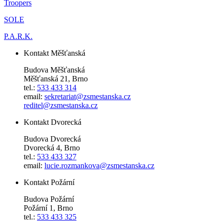
Troopers
SOLE
P.A.R.K.
Kontakt Měšťanská
Budova Měšťanská
Měšťanská 21, Brno
tel.:
533 433 314
email:
sekretariat@zsmestanska.cz
reditel@zsmestanska.cz
Kontakt Dvorecká
Budova Dvorecká
Dvorecká 4, Brno
tel.:
533 433 327
email:
lucie.rozmankova@zsmestanska.cz
Kontakt Požární
Budova Požární
Požární 1, Brno
tel.:
533 433 325