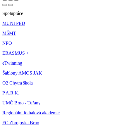
Spolupráce
MUNI PED
MŠMT
NPO
ERASMUS +
eTwinning
Šablony AMOS JAK
O2 Chytrá škola
P.A.R.K.
UMČ Brno - Tuřany
Regionální fotbalová akademie
FC Zbrojovka Brno