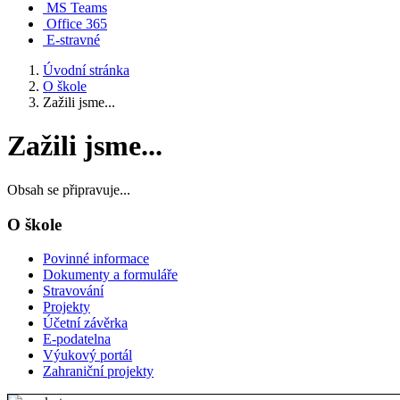
MS Teams
Office 365
E-stravné
Úvodní stránka
O škole
Zažili jsme...
Zažili jsme...
Obsah se připravuje...
O škole
Povinné informace
Dokumenty a formuláře
Stravování
Projekty
Účetní závěrka
E-podatelna
Výukový portál
Zahraniční projekty