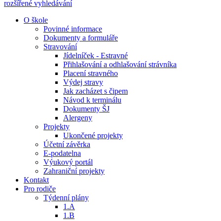
rozšířené vyhledávání
O škole
Povinné informace
Dokumenty a formuláře
Stravování
Jídelníček - Estravné
Přihlašování a odhlašování strávníka
Placení stravného
Výdej stravy
Jak zacházet s čipem
Návod k terminálu
Dokumenty ŠJ
Alergeny
Projekty
Ukončené projekty
Účetní závěrka
E-podatelna
Výukový portál
Zahraniční projekty
Kontakt
Pro rodiče
Týdenní plány
1.A
1.B