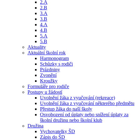
2.A
2.B
3.A
3.B
4.A
4.B
5.A
5.B
Aktuality
Aktuální školní rok
Harmonogram
Schůzky s rodiči
Prázdniny
Zvonění
Kroužky
Formuláře pro rodiče
Postupy u žádostí
Uvolnění žáka z vyučování (rekreace)
Uvolnění žáka z vyučování některého předmětu
Přestup žáka do naší školy
Osvobození od úplaty nebo snížení úplaty za
školní družinu nebo školní klub
Družina
Vychovatelky ŠD
Zápis do ŠD