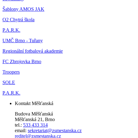
Šablony AMOS JAK
O2 Chytrá škola
P.A.R.K.
UMČ Brno - Tuřany
Regionální fotbalová akademie
FC Zbrojovka Brno
Troopers
SOLE
P.A.R.K.
Kontakt Měšťanská
Budova Měšťanská
Měšťanská 21, Brno
tel.:
533 433 314
email:
sekretariat@zsmestanska.cz
reditel@zsmestanska.cz