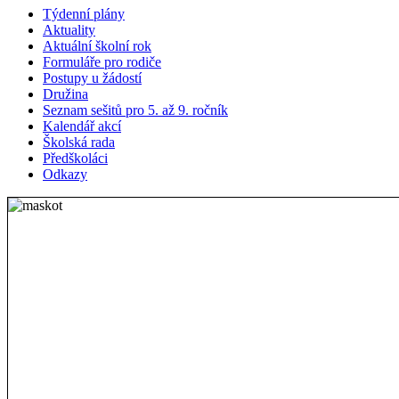
Týdenní plány
Aktuality
Aktuální školní rok
Formuláře pro rodiče
Postupy u žádostí
Družina
Seznam sešitů pro 5. až 9. ročník
Kalendář akcí
Školská rada
Předškoláci
Odkazy