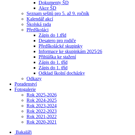
Dokumenty ŠD
Akce ŠD
Seznam sešitů pro 5. až 9. ročník
Kalendář akcí
Školská rada
Předškoláci
Zápis do 1.tříd
Desatero pro rodiče
Předškolácké skupinky
Informace ke skupinkám 2025⁄26
Přihláška ke stažení
Zápis do 1. tříd
Zápis do 1. tříd
Odklad školní docházky
Odkazy
Poradenství
Fotogalerie
Rok 2025-2026
Rok 2024-2025
Rok 2023-2024
Rok 2022-2023
Rok 2021-2022
Rok 2020-2021
Bakaláři