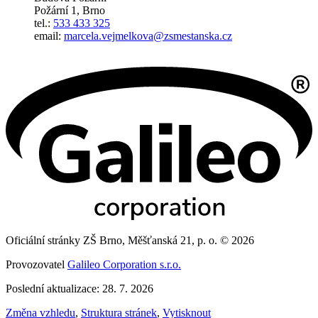
Požární 1, Brno
tel.:
533 433 325
email:
marcela.vejmelkova@zsmestanska.cz
Oficiální stránky ZŠ Brno, Měšťanská 21, p. o. © 2026
Provozovatel
Galileo Corporation s.r.o.
Poslední aktualizace: 28. 7. 2026
Změna vzhledu
,
Struktura stránek
,
Vytisknout