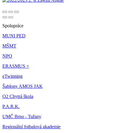
Spolupráce
MUNI PED
MŠMT
NPO
ERASMUS +
eTwinning
Šablony AMOS JAK
O2 Chytrá škola
P.A.R.K.
UMČ Brno - Tuřany
Regionální fotbalová akademie