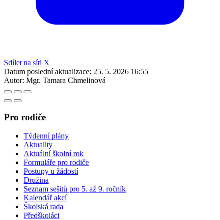
Sdílet na síti X
Datum poslední aktualizace:
25. 5. 2026 16:55
Autor:
Mgr. Tamara Chmelinová
Pro rodiče
Týdenní plány
Aktuality
Aktuální školní rok
Formuláře pro rodiče
Postupy u žádostí
Družina
Seznam sešitů pro 5. až 9. ročník
Kalendář akcí
Školská rada
Předškoláci