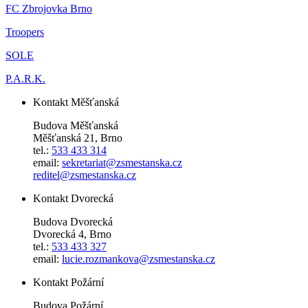
FC Zbrojovka Brno
Troopers
SOLE
P.A.R.K.
Kontakt Měšťanská
Budova Měšťanská
Měšťanská 21, Brno
tel.:
533 433 314
email:
sekretariat@zsmestanska.cz
reditel@zsmestanska.cz
Kontakt Dvorecká
Budova Dvorecká
Dvorecká 4, Brno
tel.:
533 433 327
email:
lucie.rozmankova@zsmestanska.cz
Kontakt Požární
Budova Požární