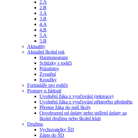
2.A
2.B
3.A
3.B
4.A
4.B
5.A
5.B
Aktuality
Aktuální školní rok
Harmonogram
Schůzky s rodiči
Prázdniny
Zvonění
Kroužky
Formuláře pro rodiče
Postupy u žádostí
Uvolnění žáka z vyučování (rekreace)
Uvolnění žáka z vyučování některého předmětu
Přestup žáka do naší školy
Osvobození od úplaty nebo snížení úplaty za
školní družinu nebo školní klub
Družina
Vychovatelky ŠD
Zápis do ŠD