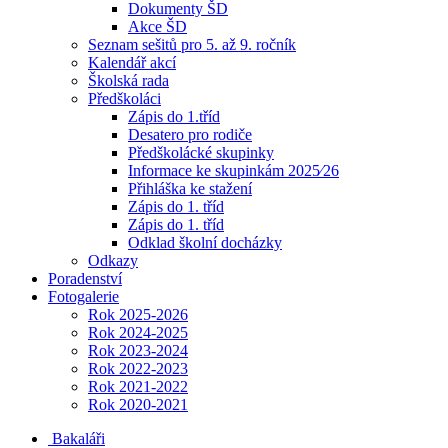
Dokumenty ŠD
Akce ŠD
Seznam sešitů pro 5. až 9. ročník
Kalendář akcí
Školská rada
Předškoláci
Zápis do 1.tříd
Desatero pro rodiče
Předškolácké skupinky
Informace ke skupinkám 2025⁄26
Přihláška ke stažení
Zápis do 1. tříd
Zápis do 1. tříd
Odklad školní docházky
Odkazy
Poradenství
Fotogalerie
Rok 2025-2026
Rok 2024-2025
Rok 2023-2024
Rok 2022-2023
Rok 2021-2022
Rok 2020-2021
Bakaláři