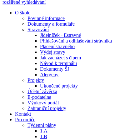
rozšířené vyhledávání
O škole
Povinné informace
Dokumenty a formuláře
Stravování
Jídelníček - Estravné
Přihlašování a odhlašování strávníka
Placení stravného
Výdej stravy
Jak zacházet s čipem
Návod k terminálu
Dokumenty ŠJ
Alergeny
Projekty
Ukončené projekty
Účetní závěrka
E-podatelna
Výukový portál
Zahraniční projekty
Kontakt
Pro rodiče
Týdenní plány
1.A
1.B