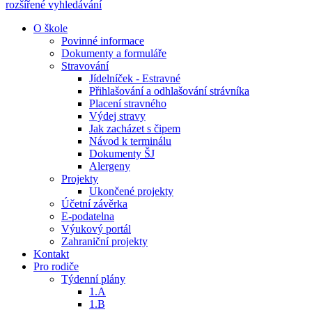
rozšířené vyhledávání
O škole
Povinné informace
Dokumenty a formuláře
Stravování
Jídelníček - Estravné
Přihlašování a odhlašování strávníka
Placení stravného
Výdej stravy
Jak zacházet s čipem
Návod k terminálu
Dokumenty ŠJ
Alergeny
Projekty
Ukončené projekty
Účetní závěrka
E-podatelna
Výukový portál
Zahraniční projekty
Kontakt
Pro rodiče
Týdenní plány
1.A
1.B