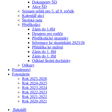
Dokumenty ŠD
Akce ŠD
Seznam sešitů pro 5. až 9. ročník
Kalendář akcí
Školská rada
Předškoláci
Zápis do 1.tříd
Desatero pro rodiče
Předškolácké skupinky
Informace ke skupinkám 2025⁄26
Přihláška ke stažení
Zápis do 1. tříd
Zápis do 1. tříd
Odklad školní docházky
Odkazy
Poradenství
Fotogalerie
Rok 2025-2026
Rok 2024-2025
Rok 2023-2024
Rok 2022-2023
Rok 2021-2022
Rok 2020-2021
Bakaláři