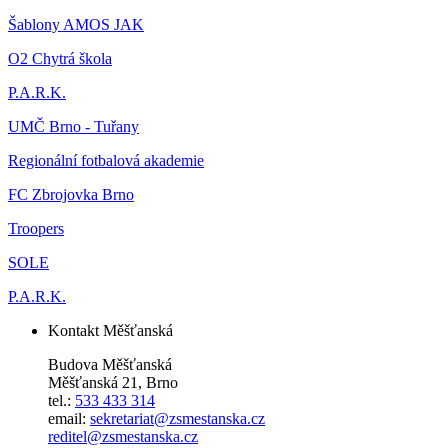
Šablony AMOS JAK
O2 Chytrá škola
P.A.R.K.
UMČ Brno - Tuřany
Regionální fotbalová akademie
FC Zbrojovka Brno
Troopers
SOLE
P.A.R.K.
Kontakt Měšťanská
Budova Měšťanská
Měšťanská 21, Brno
tel.:
533 433 314
email:
sekretariat@zsmestanska.cz
reditel@zsmestanska.cz