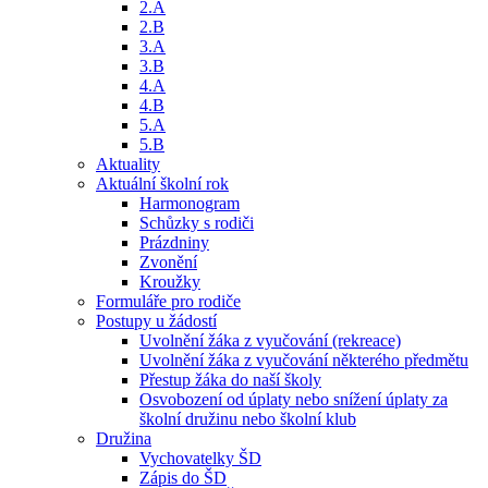
2.A
2.B
3.A
3.B
4.A
4.B
5.A
5.B
Aktuality
Aktuální školní rok
Harmonogram
Schůzky s rodiči
Prázdniny
Zvonění
Kroužky
Formuláře pro rodiče
Postupy u žádostí
Uvolnění žáka z vyučování (rekreace)
Uvolnění žáka z vyučování některého předmětu
Přestup žáka do naší školy
Osvobození od úplaty nebo snížení úplaty za
školní družinu nebo školní klub
Družina
Vychovatelky ŠD
Zápis do ŠD