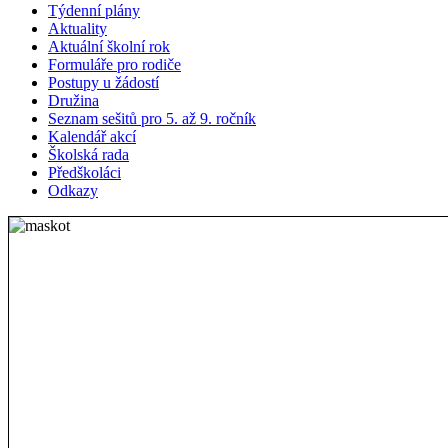
Týdenní plány
Aktuality
Aktuální školní rok
Formuláře pro rodiče
Postupy u žádostí
Družina
Seznam sešitů pro 5. až 9. ročník
Kalendář akcí
Školská rada
Předškoláci
Odkazy