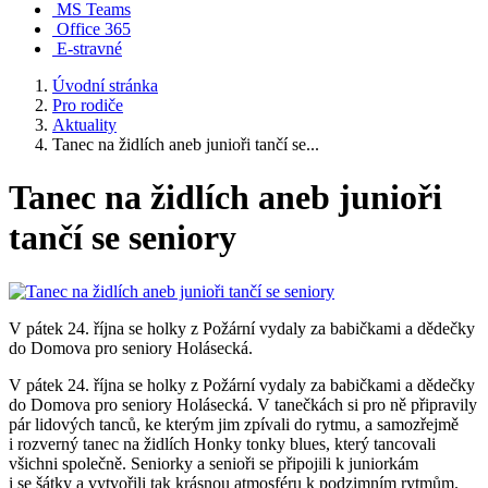
MS Teams
Office 365
E-stravné
Úvodní stránka
Pro rodiče
Aktuality
Tanec na židlích aneb junioři tančí se...
Tanec na židlích aneb junioři
tančí se seniory
V pátek 24. října se holky z Požární vydaly za babičkami a dědečky
do Domova pro seniory Holásecká.
V pátek 24. října se holky z Požární vydaly za babičkami a dědečky
do Domova pro seniory Holásecká. V tanečkách si pro ně připravily
pár lidových tanců, ke kterým jim zpívali do rytmu, a samozřejmě
i rozverný tanec na židlích Honky tonky blues, který tancovali
všichni společně. Seniorky a senioři se připojili k juniorkám
i se šátky a vytvořili tak krásnou atmosféru k podzimním rytmům.