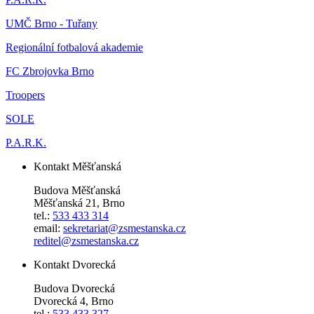
UMČ Brno - Tuřany
Regionální fotbalová akademie
FC Zbrojovka Brno
Troopers
SOLE
P.A.R.K.
Kontakt Měšťanská
Budova Měšťanská
Měšťanská 21, Brno
tel.:
533 433 314
email:
sekretariat@zsmestanska.cz
reditel@zsmestanska.cz
Kontakt Dvorecká
Budova Dvorecká
Dvorecká 4, Brno
tel.:
533 433 327