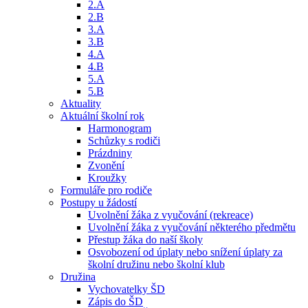
2.A
2.B
3.A
3.B
4.A
4.B
5.A
5.B
Aktuality
Aktuální školní rok
Harmonogram
Schůzky s rodiči
Prázdniny
Zvonění
Kroužky
Formuláře pro rodiče
Postupy u žádostí
Uvolnění žáka z vyučování (rekreace)
Uvolnění žáka z vyučování některého předmětu
Přestup žáka do naší školy
Osvobození od úplaty nebo snížení úplaty za
školní družinu nebo školní klub
Družina
Vychovatelky ŠD
Zápis do ŠD