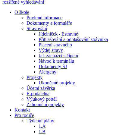
rozšířené vyhledávání
O škole
Povinné informace
Dokumenty a formuláře
Stravování
Jídelníček - Estravné
Přihlašování a odhlašování strávníka
Placení stravného
Výdej stravy
Jak zacházet s čipem
Návod k terminálu
Dokumenty ŠJ
Alergeny
Projekty
Ukončené projekty
Účetní závěrka
E-podatelna
Výukový portál
Zahraniční projekty
Kontakt
Pro rodiče
Týdenní plány
1.A
1.B