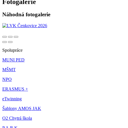
Fotogalerie
Náhodná fotogalerie
Spolupráce
MUNI PED
MŠMT
NPO
ERASMUS +
eTwinning
Šablony AMOS JAK
O2 Chytrá škola
P.A.R.K.