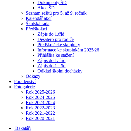
Dokumenty ŠD
Akce ŠD
Seznam sešitů pro 5. až 9. ročník
Kalendář akcí
Školská rada
Předškoláci
Zápis do 1.tříd
Desatero pro rodiče
Předškolácké skupinky
Informace ke skupinkám 2025⁄26
Přihláška ke stažení
Zápis do 1. tříd
Zápis do 1. tříd
Odklad školní docházky
Odkazy
Poradenství
Fotogalerie
Rok 2025-2026
Rok 2024-2025
Rok 2023-2024
Rok 2022-2023
Rok 2021-2022
Rok 2020-2021
Bakaláři