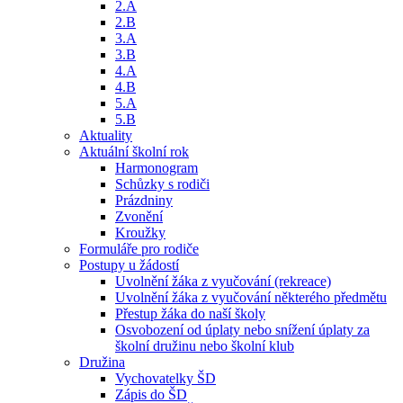
2.A
2.B
3.A
3.B
4.A
4.B
5.A
5.B
Aktuality
Aktuální školní rok
Harmonogram
Schůzky s rodiči
Prázdniny
Zvonění
Kroužky
Formuláře pro rodiče
Postupy u žádostí
Uvolnění žáka z vyučování (rekreace)
Uvolnění žáka z vyučování některého předmětu
Přestup žáka do naší školy
Osvobození od úplaty nebo snížení úplaty za
školní družinu nebo školní klub
Družina
Vychovatelky ŠD
Zápis do ŠD