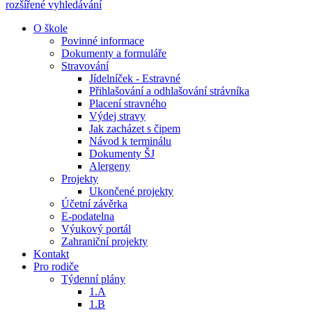
rozšířené vyhledávání
O škole
Povinné informace
Dokumenty a formuláře
Stravování
Jídelníček - Estravné
Přihlašování a odhlašování strávníka
Placení stravného
Výdej stravy
Jak zacházet s čipem
Návod k terminálu
Dokumenty ŠJ
Alergeny
Projekty
Ukončené projekty
Účetní závěrka
E-podatelna
Výukový portál
Zahraniční projekty
Kontakt
Pro rodiče
Týdenní plány
1.A
1.B