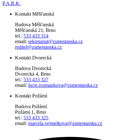
P.A.R.K.
Kontakt Měšťanská
Budova Měšťanská
Měšťanská 21, Brno
tel.:
533 433 314
email:
sekretariat@zsmestanska.cz
reditel@zsmestanska.cz
Kontakt Dvorecká
Budova Dvorecká
Dvorecká 4, Brno
tel.:
533 433 327
email:
lucie.rozmankova@zsmestanska.cz
Kontakt Požární
Budova Požární
Požární 1, Brno
tel.:
533 433 325
email:
marcela.vejmelkova@zsmestanska.cz