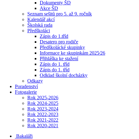
Dokumenty ŠD
Akce ŠD
Seznam sešitů pro 5. až 9. ročník
Kalendář akcí
Školská rada
Předškoláci
Zápis do 1.tříd
Desatero pro rodiče
Předškolácké skupinky
Informace ke skupinkám 2025⁄26
Přihláška ke stažení
Zápis do 1. tříd
Zápis do 1. tříd
Odklad školní docházky
Odkazy
Poradenství
Fotogalerie
Rok 2025-2026
Rok 2024-2025
Rok 2023-2024
Rok 2022-2023
Rok 2021-2022
Rok 2020-2021
Bakaláři