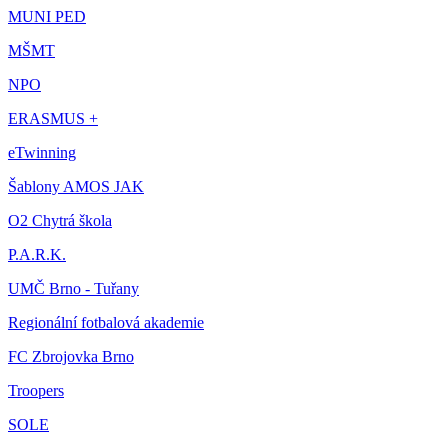
MUNI PED
MŠMT
NPO
ERASMUS +
eTwinning
Šablony AMOS JAK
O2 Chytrá škola
P.A.R.K.
UMČ Brno - Tuřany
Regionální fotbalová akademie
FC Zbrojovka Brno
Troopers
SOLE