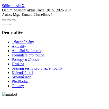
Sdílet na síti X
Datum poslední aktualizace:
28. 5. 2026 9:34
Autor:
Mgr. Tamara Chmelinová
Pro rodiče
Týdenní plány
Aktuality
Aktuální školní rok
Formuláře pro rodiče
Postupy u žádostí
Družina
Seznam sešitů pro 5. až 9. ročník
Kalendář akcí
Školská rada
Předškoláci
Odkazy