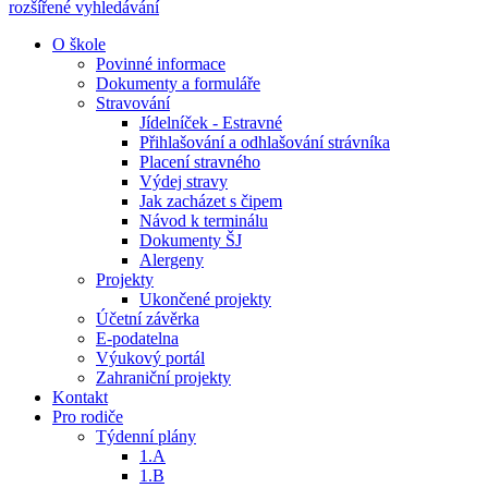
rozšířené vyhledávání
O škole
Povinné informace
Dokumenty a formuláře
Stravování
Jídelníček - Estravné
Přihlašování a odhlašování strávníka
Placení stravného
Výdej stravy
Jak zacházet s čipem
Návod k terminálu
Dokumenty ŠJ
Alergeny
Projekty
Ukončené projekty
Účetní závěrka
E-podatelna
Výukový portál
Zahraniční projekty
Kontakt
Pro rodiče
Týdenní plány
1.A
1.B