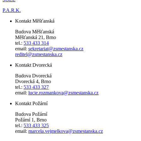
P.A.R.K.
Kontakt Měšťanská
Budova Měšťanská
Měšťanská 21, Brno
tel.:
533 433 314
email:
sekretariat@zsmestanska.cz
reditel@zsmestanska.cz
Kontakt Dvorecká
Budova Dvorecká
Dvorecká 4, Brno
tel.:
533 433 327
email:
lucie.rozmankova@zsmestanska.cz
Kontakt Požární
Budova Požární
Požární 1, Brno
tel.:
533 433 325
email:
marcela.vejmelkova@zsmestanska.cz