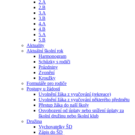
2.A
2.B
3.A
3.B
4.A
4.B
5.A
5.B
Aktuality
Aktuální školní rok
Harmonogram
Schůzky s rodiči
Prázdniny
Zvonění
Kroužky
Formuláře pro rodiče
Postupy u žádostí
Uvolnění žáka z vyučování (rekreace)
Uvolnění žáka z vyučování některého předmětu
Přestup žáka do naší školy
Osvobození od úplaty nebo snížení úplaty za
školní družinu nebo školní klub
Družina
Vychovatelky ŠD
Zápis do ŠD