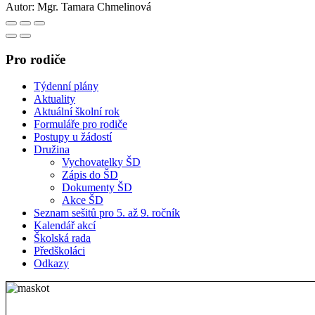
Autor:
Mgr. Tamara Chmelinová
Pro rodiče
Týdenní plány
Aktuality
Aktuální školní rok
Formuláře pro rodiče
Postupy u žádostí
Družina
Vychovatelky ŠD
Zápis do ŠD
Dokumenty ŠD
Akce ŠD
Seznam sešitů pro 5. až 9. ročník
Kalendář akcí
Školská rada
Předškoláci
Odkazy