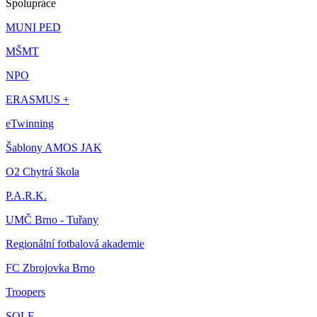
Spolupráce
MUNI PED
MŠMT
NPO
ERASMUS +
eTwinning
Šablony AMOS JAK
O2 Chytrá škola
P.A.R.K.
UMČ Brno - Tuřany
Regionální fotbalová akademie
FC Zbrojovka Brno
Troopers
SOLE