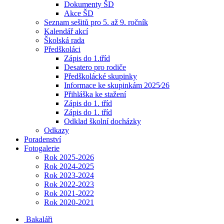
Dokumenty ŠD
Akce ŠD
Seznam sešitů pro 5. až 9. ročník
Kalendář akcí
Školská rada
Předškoláci
Zápis do 1.tříd
Desatero pro rodiče
Předškolácké skupinky
Informace ke skupinkám 2025⁄26
Přihláška ke stažení
Zápis do 1. tříd
Zápis do 1. tříd
Odklad školní docházky
Odkazy
Poradenství
Fotogalerie
Rok 2025-2026
Rok 2024-2025
Rok 2023-2024
Rok 2022-2023
Rok 2021-2022
Rok 2020-2021
Bakaláři