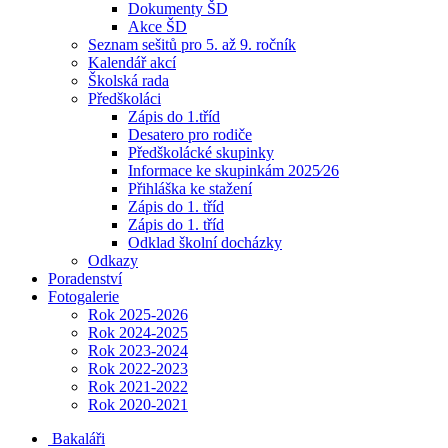
Dokumenty ŠD
Akce ŠD
Seznam sešitů pro 5. až 9. ročník
Kalendář akcí
Školská rada
Předškoláci
Zápis do 1.tříd
Desatero pro rodiče
Předškolácké skupinky
Informace ke skupinkám 2025⁄26
Přihláška ke stažení
Zápis do 1. tříd
Zápis do 1. tříd
Odklad školní docházky
Odkazy
Poradenství
Fotogalerie
Rok 2025-2026
Rok 2024-2025
Rok 2023-2024
Rok 2022-2023
Rok 2021-2022
Rok 2020-2021
Bakaláři