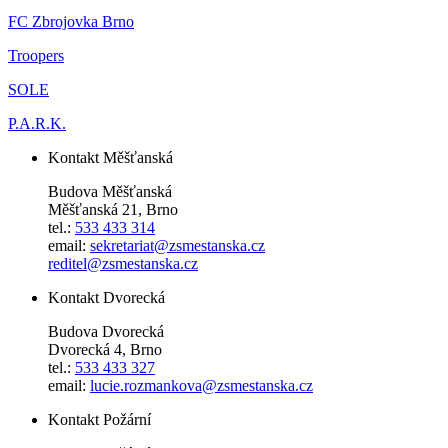
FC Zbrojovka Brno
Troopers
SOLE
P.A.R.K.
Kontakt Měšťanská
Budova Měšťanská
Měšťanská 21, Brno
tel.:
533 433 314
email:
sekretariat@zsmestanska.cz
reditel@zsmestanska.cz
Kontakt Dvorecká
Budova Dvorecká
Dvorecká 4, Brno
tel.:
533 433 327
email:
lucie.rozmankova@zsmestanska.cz
Kontakt Požární