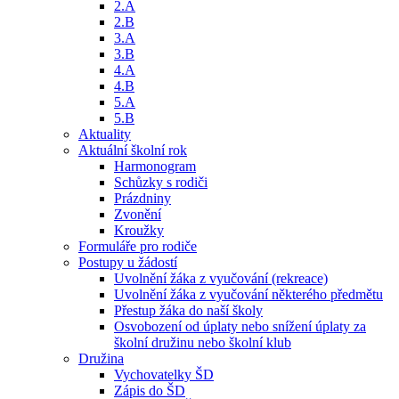
2.A
2.B
3.A
3.B
4.A
4.B
5.A
5.B
Aktuality
Aktuální školní rok
Harmonogram
Schůzky s rodiči
Prázdniny
Zvonění
Kroužky
Formuláře pro rodiče
Postupy u žádostí
Uvolnění žáka z vyučování (rekreace)
Uvolnění žáka z vyučování některého předmětu
Přestup žáka do naší školy
Osvobození od úplaty nebo snížení úplaty za
školní družinu nebo školní klub
Družina
Vychovatelky ŠD
Zápis do ŠD