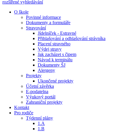
rozšířené vyhledávání
O škole
Povinné informace
Dokumenty a formuláře
Stravování
Jídelníček - Estravné
Přihlašování a odhlašování strávníka
Placení stravného
Výdej stravy
Jak zacházet s čipem
Návod k terminálu
Dokumenty ŠJ
Alergeny
Projekty
Ukončené projekty
Účetní závěrka
E-podatelna
Výukový portál
Zahraniční projekty
Kontakt
Pro rodiče
Týdenní plány
1.A
1.B