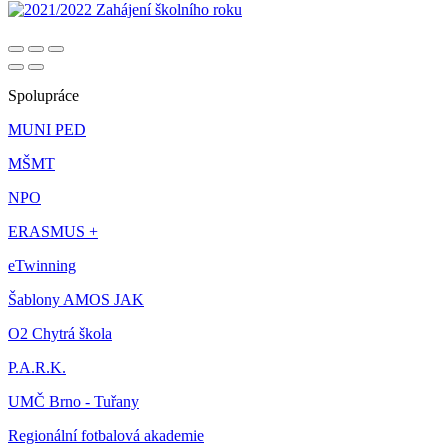
Spolupráce
MUNI PED
MŠMT
NPO
ERASMUS +
eTwinning
Šablony AMOS JAK
O2 Chytrá škola
P.A.R.K.
UMČ Brno - Tuřany
Regionální fotbalová akademie