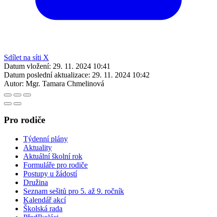
Sdílet na síti X
Datum vložení:
29. 11. 2024 10:41
Datum poslední aktualizace:
29. 11. 2024 10:42
Autor:
Mgr. Tamara Chmelinová
Pro rodiče
Týdenní plány
Aktuality
Aktuální školní rok
Formuláře pro rodiče
Postupy u žádostí
Družina
Seznam sešitů pro 5. až 9. ročník
Kalendář akcí
Školská rada