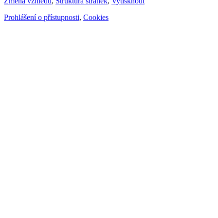
Změna vzhledu
,
Struktura stránek
,
Vytisknout
Prohlášení o přístupnosti
,
Cookies