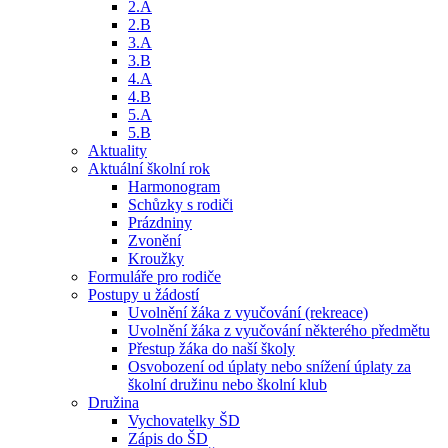
2.A
2.B
3.A
3.B
4.A
4.B
5.A
5.B
Aktuality
Aktuální školní rok
Harmonogram
Schůzky s rodiči
Prázdniny
Zvonění
Kroužky
Formuláře pro rodiče
Postupy u žádostí
Uvolnění žáka z vyučování (rekreace)
Uvolnění žáka z vyučování některého předmětu
Přestup žáka do naší školy
Osvobození od úplaty nebo snížení úplaty za
školní družinu nebo školní klub
Družina
Vychovatelky ŠD
Zápis do ŠD