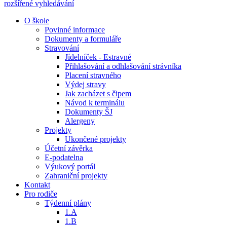
rozšířené vyhledávání
O škole
Povinné informace
Dokumenty a formuláře
Stravování
Jídelníček - Estravné
Přihlašování a odhlašování strávníka
Placení stravného
Výdej stravy
Jak zacházet s čipem
Návod k terminálu
Dokumenty ŠJ
Alergeny
Projekty
Ukončené projekty
Účetní závěrka
E-podatelna
Výukový portál
Zahraniční projekty
Kontakt
Pro rodiče
Týdenní plány
1.A
1.B