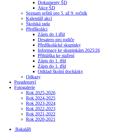
Dokumenty ŠD
Akce ŠD
Seznam sešitů pro 5. až 9. ročník
Kalendář akcí
Školská rada
Předškoláci
Zápis do 1.tříd
Desatero pro rodiče
Předškolácké skupinky
Informace ke skupinkám 2025⁄26
Přihláška ke stažení
Zápis do 1. tříd
Zápis do 1. tříd
Odklad školní docházky
Odkazy
Poradenství
Fotogalerie
Rok 2025-2026
Rok 2024-2025
Rok 2023-2024
Rok 2022-2023
Rok 2021-2022
Rok 2020-2021
Bakaláři