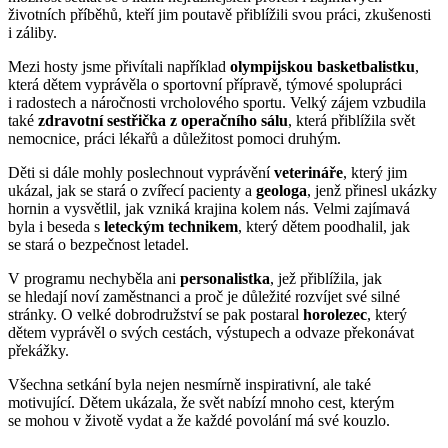
životních příběhů, kteří jim poutavě přiblížili svou práci, zkušenosti
i záliby.
Mezi hosty jsme přivítali například
olympijskou basketbalistku
,
která dětem vyprávěla o sportovní přípravě, týmové spolupráci
i radostech a náročnosti vrcholového sportu. Velký zájem vzbudila
také
zdravotní sestřička z operačního sálu
, která přiblížila svět
nemocnice, práci lékařů a důležitost pomoci druhým.
Děti si dále mohly poslechnout vyprávění
veterináře
, který jim
ukázal, jak se stará o zvířecí pacienty a
geologa
, jenž přinesl ukázky
hornin a vysvětlil, jak vzniká krajina kolem nás. Velmi zajímavá
byla i beseda s
leteckým technikem
, který dětem poodhalil, jak
se stará o bezpečnost letadel.
V programu nechyběla ani
personalistka
, jež přiblížila, jak
se hledají noví zaměstnanci a proč je důležité rozvíjet své silné
stránky. O velké dobrodružství se pak postaral
horolezec
, který
dětem vyprávěl o svých cestách, výstupech a odvaze překonávat
překážky.
Všechna setkání byla nejen nesmírně inspirativní, ale také
motivující. Dětem ukázala, že svět nabízí mnoho cest, kterým
se mohou v životě vydat a že každé povolání má své kouzlo.