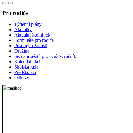
Pro rodiče
Týdenní plány
Aktuality
Aktuální školní rok
Formuláře pro rodiče
Postupy u žádostí
Družina
Seznam sešitů pro 5. až 9. ročník
Kalendář akcí
Školská rada
Předškoláci
Odkazy