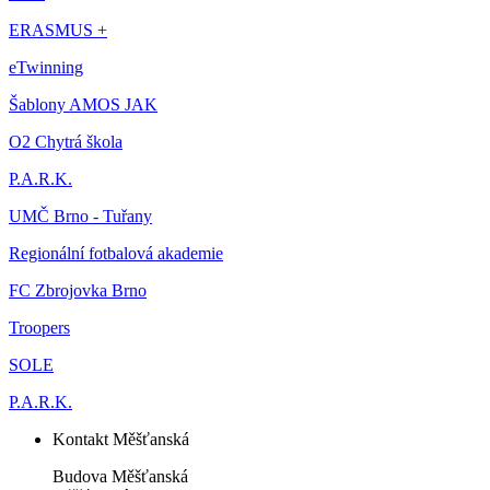
ERASMUS +
eTwinning
Šablony AMOS JAK
O2 Chytrá škola
P.A.R.K.
UMČ Brno - Tuřany
Regionální fotbalová akademie
FC Zbrojovka Brno
Troopers
SOLE
P.A.R.K.
Kontakt Měšťanská
Budova Měšťanská