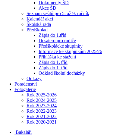
Dokumenty ŠD
Akce ŠD
Seznam sešitů pro 5. až 9. ročník
Kalendář akcí
Školská rada
Předškoláci
Zápis do 1.tříd
Desatero pro rodiče
Předškolácké skupinky
Informace ke skupinkám 2025⁄26
Přihláška ke stažení
Zápis do 1. tříd
Zápis do 1. tříd
Odklad školní docházky
Odkazy
Poradenství
Fotogalerie
Rok 2025-2026
Rok 2024-2025
Rok 2023-2024
Rok 2022-2023
Rok 2021-2022
Rok 2020-2021
Bakaláři