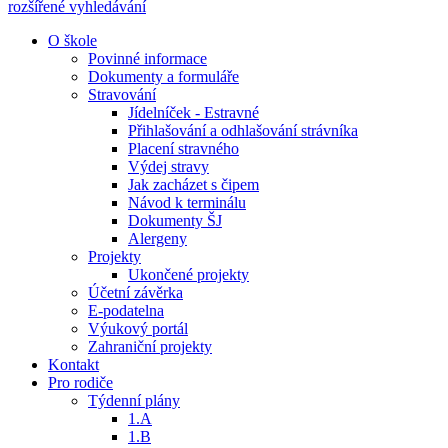
rozšířené vyhledávání
O škole
Povinné informace
Dokumenty a formuláře
Stravování
Jídelníček - Estravné
Přihlašování a odhlašování strávníka
Placení stravného
Výdej stravy
Jak zacházet s čipem
Návod k terminálu
Dokumenty ŠJ
Alergeny
Projekty
Ukončené projekty
Účetní závěrka
E-podatelna
Výukový portál
Zahraniční projekty
Kontakt
Pro rodiče
Týdenní plány
1.A
1.B