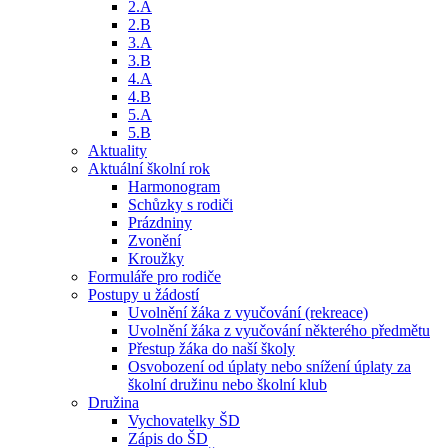
2.A
2.B
3.A
3.B
4.A
4.B
5.A
5.B
Aktuality
Aktuální školní rok
Harmonogram
Schůzky s rodiči
Prázdniny
Zvonění
Kroužky
Formuláře pro rodiče
Postupy u žádostí
Uvolnění žáka z vyučování (rekreace)
Uvolnění žáka z vyučování některého předmětu
Přestup žáka do naší školy
Osvobození od úplaty nebo snížení úplaty za
školní družinu nebo školní klub
Družina
Vychovatelky ŠD
Zápis do ŠD