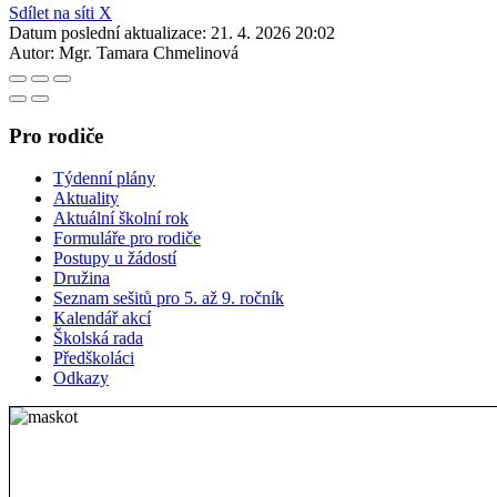
Sdílet na síti X
Datum poslední aktualizace:
21. 4. 2026 20:02
Autor:
Mgr. Tamara Chmelinová
Pro rodiče
Týdenní plány
Aktuality
Aktuální školní rok
Formuláře pro rodiče
Postupy u žádostí
Družina
Seznam sešitů pro 5. až 9. ročník
Kalendář akcí
Školská rada
Předškoláci
Odkazy