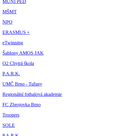
MUNI PED
MŠMT
NPO
ERASMUS +
eTwinning
Šablony AMOS JAK
O2 Chytrá škola
P.A.R.K.
UMČ Brno - Tuřany
Regionální fotbalová akademie
FC Zbrojovka Brno
Troopers
SOLE
P.A.R.K.