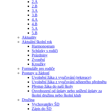
2.A
2.B
3.A
3.B
4.A
4.B
5.A
5.B
Aktuality
Aktuální školní rok
Harmonogram
Schůzky s rodiči
Prázdniny
Zvonění
Kroužky
Formuláře pro rodiče
Postupy u žádostí
Uvolnění žáka z vyučování (rekreace)
Uvolnění žáka z vyučování některého předmětu
Přestup žáka do naší školy
Osvobození od úplaty nebo snížení úplaty za
školní družinu nebo školní klub
Družina
Vychovatelky ŠD
Zápis do ŠD