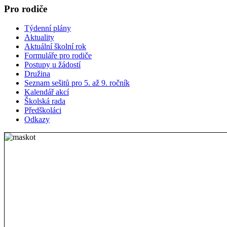
Pro rodiče
Týdenní plány
Aktuality
Aktuální školní rok
Formuláře pro rodiče
Postupy u žádostí
Družina
Seznam sešitů pro 5. až 9. ročník
Kalendář akcí
Školská rada
Předškoláci
Odkazy