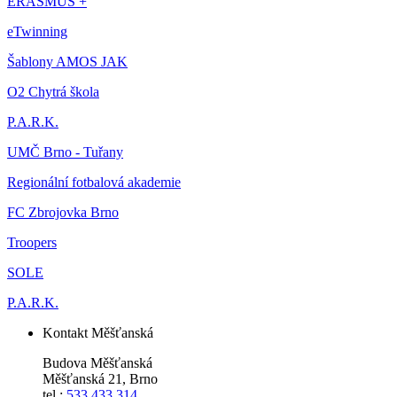
ERASMUS +
eTwinning
Šablony AMOS JAK
O2 Chytrá škola
P.A.R.K.
UMČ Brno - Tuřany
Regionální fotbalová akademie
FC Zbrojovka Brno
Troopers
SOLE
P.A.R.K.
Kontakt Měšťanská
Budova Měšťanská
Měšťanská 21, Brno
tel.:
533 433 314