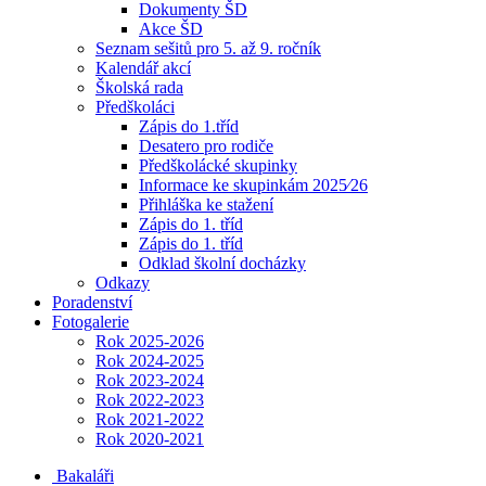
Dokumenty ŠD
Akce ŠD
Seznam sešitů pro 5. až 9. ročník
Kalendář akcí
Školská rada
Předškoláci
Zápis do 1.tříd
Desatero pro rodiče
Předškolácké skupinky
Informace ke skupinkám 2025⁄26
Přihláška ke stažení
Zápis do 1. tříd
Zápis do 1. tříd
Odklad školní docházky
Odkazy
Poradenství
Fotogalerie
Rok 2025-2026
Rok 2024-2025
Rok 2023-2024
Rok 2022-2023
Rok 2021-2022
Rok 2020-2021
Bakaláři