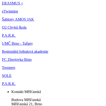
ERASMUS +
eTwinning
Šablony AMOS JAK
O2 Chytrá škola
P.A.R.K.
UMČ Brno - Tuřany
Regionální fotbalová akademie
FC Zbrojovka Brno
Troopers
SOLE
P.A.R.K.
Kontakt Měšťanská
Budova Měšťanská
Měšťanská 21, Brno