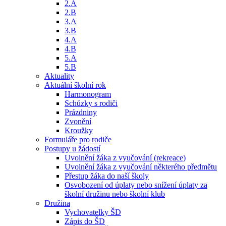
2.A
2.B
3.A
3.B
4.A
4.B
5.A
5.B
Aktuality
Aktuální školní rok
Harmonogram
Schůzky s rodiči
Prázdniny
Zvonění
Kroužky
Formuláře pro rodiče
Postupy u žádostí
Uvolnění žáka z vyučování (rekreace)
Uvolnění žáka z vyučování některého předmětu
Přestup žáka do naší školy
Osvobození od úplaty nebo snížení úplaty za
školní družinu nebo školní klub
Družina
Vychovatelky ŠD
Zápis do ŠD