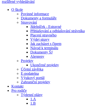
rozšířené vyhledávání
O škole
Povinné informace
Dokumenty a formuláře
Stravování
Jídelníček - Estravné
Přihlašování a odhlašování strávníka
Placení stravného
Výdej stravy
Jak zacházet s čipem
Návod k terminálu
Dokumenty ŠJ
Alergeny
Projekty
Ukončené projekty
Účetní závěrka
E-podatelna
Výukový portál
Zahraniční projekty
Kontakt
Pro rodiče
Týdenní plány
1.A
1.B