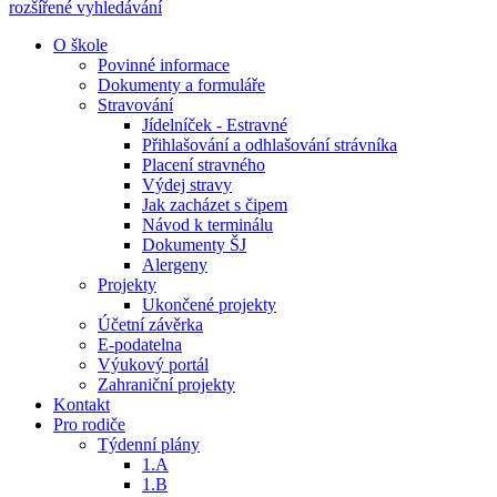
rozšířené vyhledávání
O škole
Povinné informace
Dokumenty a formuláře
Stravování
Jídelníček - Estravné
Přihlašování a odhlašování strávníka
Placení stravného
Výdej stravy
Jak zacházet s čipem
Návod k terminálu
Dokumenty ŠJ
Alergeny
Projekty
Ukončené projekty
Účetní závěrka
E-podatelna
Výukový portál
Zahraniční projekty
Kontakt
Pro rodiče
Týdenní plány
1.A
1.B