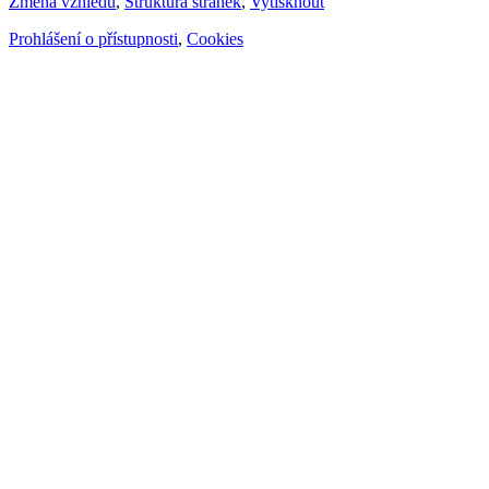
Změna vzhledu
,
Struktura stránek
,
Vytisknout
Prohlášení o přístupnosti
,
Cookies