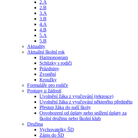
2.A
2.B
3.A
3.B
4.A
4.B
5.A
5.B
Aktuality
Aktuální školní rok
Harmonogram
Schůzky s rodiči
Prázdniny
Zvonění
Kroužky
Formuláře pro rodiče
Postupy u žádostí
Uvolnění žáka z vyučování (rekreace)
Uvolnění žáka z vyučování některého předmětu
Přestup žáka do naší školy
Osvobození od úplaty nebo snížení úplaty za
školní družinu nebo školní klub
Družina
Vychovatelky ŠD
Zápis do ŠD