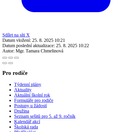
Sdílet na síti X
Datum vložení:
25. 8. 2025 10:21
Datum poslední aktualizace:
25. 8. 2025 10:22
Autor:
Mgr. Tamara Chmelinová
Pro rodiče
Týdenní plány
Aktuality
Aktuální školní rok
Formuláře pro rodiče
Postupy u žádostí
Družina
Seznam sešitů pro 5. až 9. ročník
Kalendář akcí
Školská rada