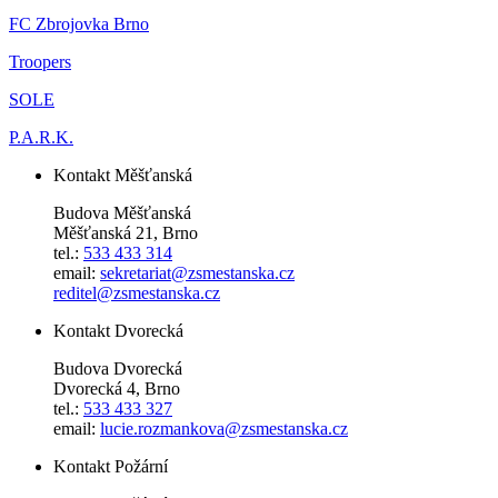
FC Zbrojovka Brno
Troopers
SOLE
P.A.R.K.
Kontakt Měšťanská
Budova Měšťanská
Měšťanská 21, Brno
tel.:
533 433 314
email:
sekretariat@zsmestanska.cz
reditel@zsmestanska.cz
Kontakt Dvorecká
Budova Dvorecká
Dvorecká 4, Brno
tel.:
533 433 327
email:
lucie.rozmankova@zsmestanska.cz
Kontakt Požární