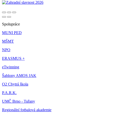
Spolupráce
MUNI PED
MŠMT
NPO
ERASMUS +
eTwinning
Šablony AMOS JAK
O2 Chytrá škola
P.A.R.K.
UMČ Brno - Tuřany
Regionální fotbalová akademie