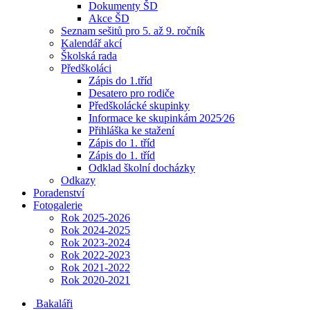
Dokumenty ŠD
Akce ŠD
Seznam sešitů pro 5. až 9. ročník
Kalendář akcí
Školská rada
Předškoláci
Zápis do 1.tříd
Desatero pro rodiče
Předškolácké skupinky
Informace ke skupinkám 2025⁄26
Přihláška ke stažení
Zápis do 1. tříd
Zápis do 1. tříd
Odklad školní docházky
Odkazy
Poradenství
Fotogalerie
Rok 2025-2026
Rok 2024-2025
Rok 2023-2024
Rok 2022-2023
Rok 2021-2022
Rok 2020-2021
Bakaláři