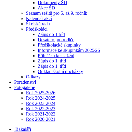
Dokumenty ŠD
Akce ŠD
Seznam sešitů pro 5. až 9. ročník
Kalendář akcí
Školská rada
Předškoláci
Zápis do 1.tříd
Desatero pro rodiče
Předškolácké skupinky
Informace ke skupinkám 2025⁄26
Přihláška ke stažení
Zápis do 1. tříd
Zápis do 1. tříd
Odklad školní docházky
Odkazy
Poradenství
Fotogalerie
Rok 2025-2026
Rok 2024-2025
Rok 2023-2024
Rok 2022-2023
Rok 2021-2022
Rok 2020-2021
Bakaláři