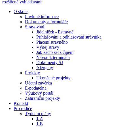
rozšířené vyhledávání
O škole
Povinné informace
Dokumenty a formuláře
Stravování
Jídelníček - Estravné
Přihlašování a odhlašování strávníka
Placení stravného
Výdej stravy
Jak zacházet s čipem
Návod k terminálu
Dokumenty ŠJ
Alergeny
Projekty
Ukončené projekty
Účetní závěrka
E-podatelna
Výukový portál
Zahraniční projekty
Kontakt
Pro rodiče
Týdenní plány
1.A
1.B