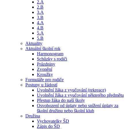
2.A
2.B
3.A
3.B
4.A
4.B
5.A
5.B
Aktuality
Aktuální školní rok
Harmonogram
Schůzky s rodiči
Prázdniny
Zvonění
Kroužky
Formuláře pro rodiče
Postupy u žádostí
Uvolnění žáka z vyučování (rekreace)
Uvolnění žáka z vyučování některého předmětu
Přestup žáka do naší školy
Osvobození od úplaty nebo snížení úplaty za
školní družinu nebo školní klub
Družina
Vychovatelky ŠD
Zápis do ŠD