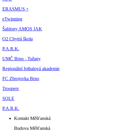
ERASMUS +
eTwinning
Šablony AMOS JAK
O2 Chytrá škola
P.A.R.K.
UMČ Brno - Tuřany
Regionální fotbalová akademie
FC Zbrojovka Brno
Troopers
SOLE
P.A.R.K.
Kontakt Měšťanská
Budova Měšťanská