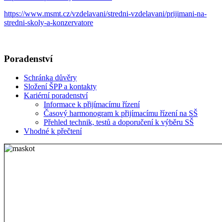
https://www.msmt.cz/vzdelavani/stredni-vzdelavani/prijimani-na-
stredni-skoly-a-konzervatore
Poradenství
Schránka důvěry
Složení ŠPP a kontakty
Kariérní poradenství
Informace k přijímacímu řízení
Časový harmonogram k přijímacímu řízení na SŠ
Přehled technik, testů a doporučení k výběru SŠ
Vhodné k přečtení