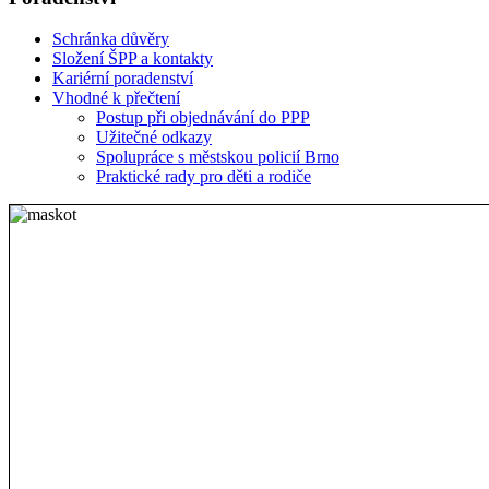
Schránka důvěry
Složení ŠPP a kontakty
Kariérní poradenství
Vhodné k přečtení
Postup při objednávání do PPP
Užitečné odkazy
Spolupráce s městskou policií Brno
Praktické rady pro děti a rodiče