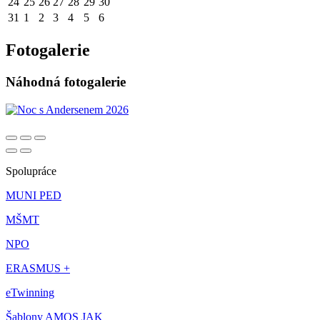
24
25
26
27
28
29
30
31
1
2
3
4
5
6
Fotogalerie
Náhodná fotogalerie
Spolupráce
MUNI PED
MŠMT
NPO
ERASMUS +
eTwinning
Šablony AMOS JAK