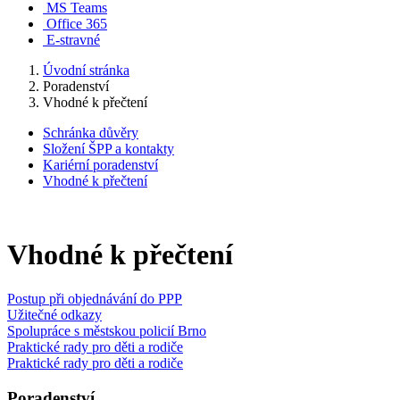
MS Teams
Office 365
E-stravné
Úvodní stránka
Poradenství
Vhodné k přečtení
Schránka důvěry
Složení ŠPP a kontakty
Kariérní poradenství
Vhodné k přečtení
Vhodné k přečtení
Postup při objednávání do PPP
Užitečné odkazy
Spolupráce s městskou policií Brno
Praktické rady pro děti a rodiče
Praktické rady pro děti a rodiče
Poradenství