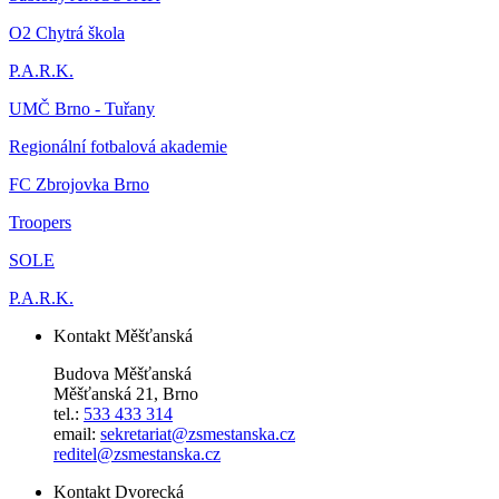
O2 Chytrá škola
P.A.R.K.
UMČ Brno - Tuřany
Regionální fotbalová akademie
FC Zbrojovka Brno
Troopers
SOLE
P.A.R.K.
Kontakt Měšťanská
Budova Měšťanská
Měšťanská 21, Brno
tel.:
533 433 314
email:
sekretariat@zsmestanska.cz
reditel@zsmestanska.cz
Kontakt Dvorecká