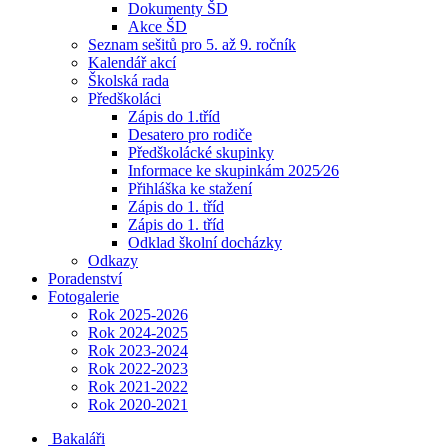
Dokumenty ŠD
Akce ŠD
Seznam sešitů pro 5. až 9. ročník
Kalendář akcí
Školská rada
Předškoláci
Zápis do 1.tříd
Desatero pro rodiče
Předškolácké skupinky
Informace ke skupinkám 2025⁄26
Přihláška ke stažení
Zápis do 1. tříd
Zápis do 1. tříd
Odklad školní docházky
Odkazy
Poradenství
Fotogalerie
Rok 2025-2026
Rok 2024-2025
Rok 2023-2024
Rok 2022-2023
Rok 2021-2022
Rok 2020-2021
Bakaláři