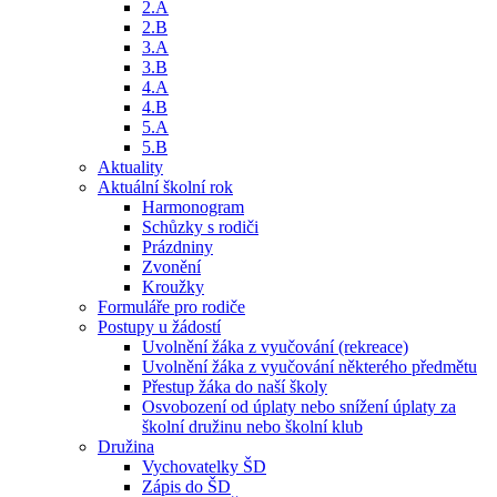
2.A
2.B
3.A
3.B
4.A
4.B
5.A
5.B
Aktuality
Aktuální školní rok
Harmonogram
Schůzky s rodiči
Prázdniny
Zvonění
Kroužky
Formuláře pro rodiče
Postupy u žádostí
Uvolnění žáka z vyučování (rekreace)
Uvolnění žáka z vyučování některého předmětu
Přestup žáka do naší školy
Osvobození od úplaty nebo snížení úplaty za
školní družinu nebo školní klub
Družina
Vychovatelky ŠD
Zápis do ŠD