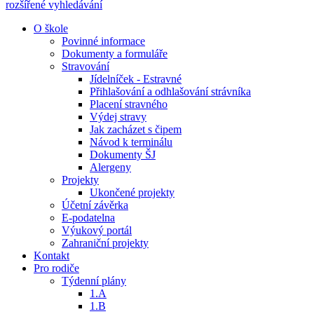
rozšířené vyhledávání
O škole
Povinné informace
Dokumenty a formuláře
Stravování
Jídelníček - Estravné
Přihlašování a odhlašování strávníka
Placení stravného
Výdej stravy
Jak zacházet s čipem
Návod k terminálu
Dokumenty ŠJ
Alergeny
Projekty
Ukončené projekty
Účetní závěrka
E-podatelna
Výukový portál
Zahraniční projekty
Kontakt
Pro rodiče
Týdenní plány
1.A
1.B